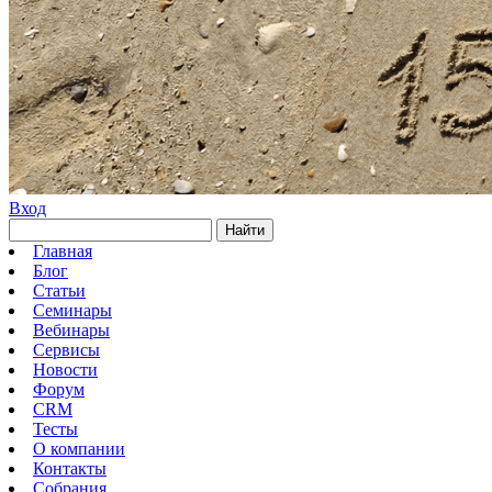
Вход
Найти
Главная
Блог
Статьи
Семинары
Вебинары
Сервисы
Новости
Форум
CRM
Тесты
О компании
Контакты
Собрания