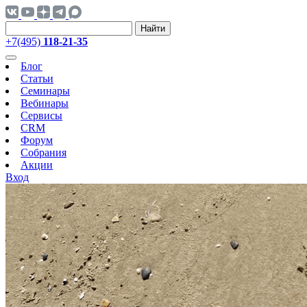
Найти
+7(495)
118-21-35
Блог
Статьи
Семинары
Вебинары
Сервисы
CRM
Форум
Собрания
Акции
Вход