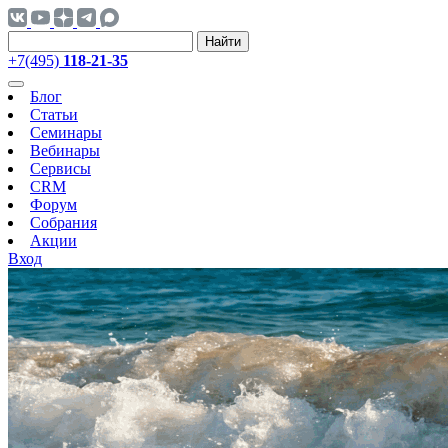
Найти
+7(495)
118-21-35
Блог
Статьи
Семинары
Вебинары
Сервисы
CRM
Форум
Собрания
Акции
Вход