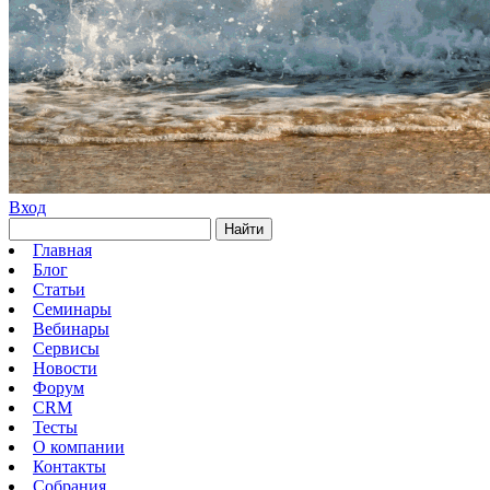
Вход
Найти
Главная
Блог
Статьи
Семинары
Вебинары
Сервисы
Новости
Форум
CRM
Тесты
О компании
Контакты
Собрания