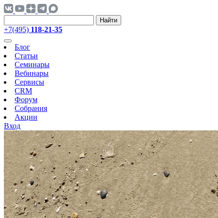
Найти
+7(495)
118-21-35
Блог
Статьи
Семинары
Вебинары
Сервисы
CRM
Форум
Собрания
Акции
Вход