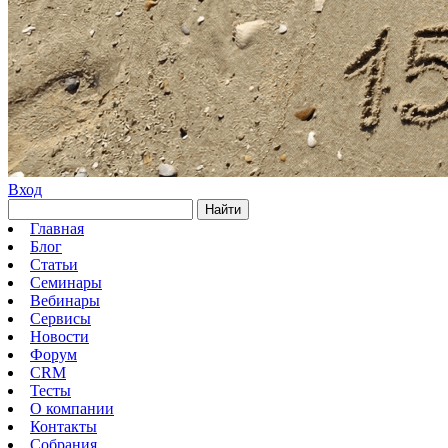
Вход
Найти
Главная
Блог
Статьи
Семинары
Вебинары
Сервисы
Новости
Форум
CRM
Тесты
О компании
Контакты
Собрания