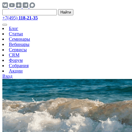
Найти
+7(495)
118-21-35
Блог
Статьи
Семинары
Вебинары
Сервисы
CRM
Форум
Собрания
Акции
Вход