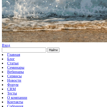
Вход
Найти
Главная
Блог
Статьи
Семинары
Вебинары
Сервисы
Новости
Форум
CRM
Тесты
О компании
Контакты
Собрания