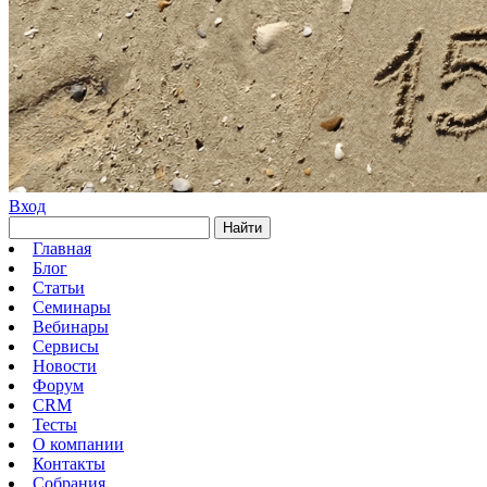
Вход
Найти
Главная
Блог
Статьи
Семинары
Вебинары
Сервисы
Новости
Форум
CRM
Тесты
О компании
Контакты
Собрания