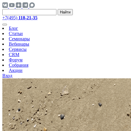
Найти
+7(495)
118-21-35
Блог
Статьи
Семинары
Вебинары
Сервисы
CRM
Форум
Собрания
Акции
Вход