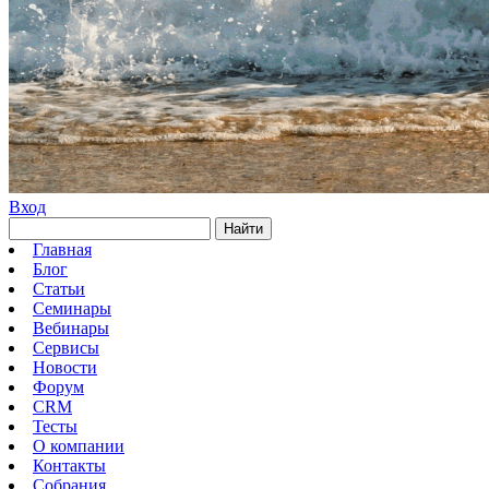
Вход
Найти
Главная
Блог
Статьи
Семинары
Вебинары
Сервисы
Новости
Форум
CRM
Тесты
О компании
Контакты
Собрания