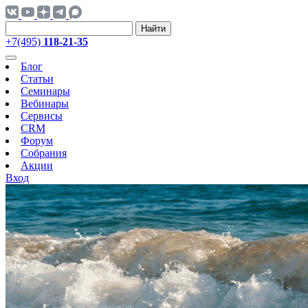
Найти
+7(495)
118-21-35
Блог
Статьи
Семинары
Вебинары
Сервисы
CRM
Форум
Собрания
Акции
Вход