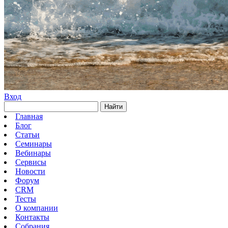
Вход
Найти
Главная
Блог
Статьи
Семинары
Вебинары
Сервисы
Новости
Форум
CRM
Тесты
О компании
Контакты
Собрания