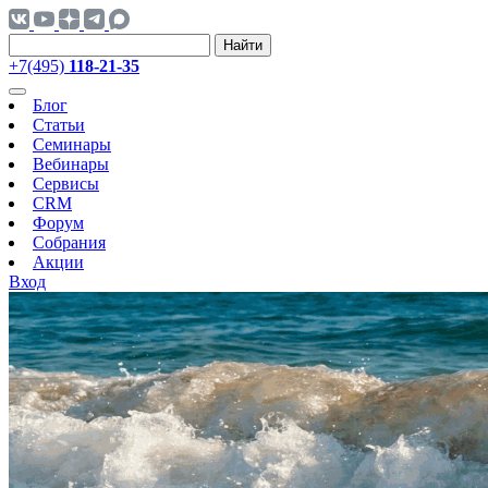
Найти
+7(495)
118-21-35
Блог
Статьи
Семинары
Вебинары
Сервисы
CRM
Форум
Собрания
Акции
Вход