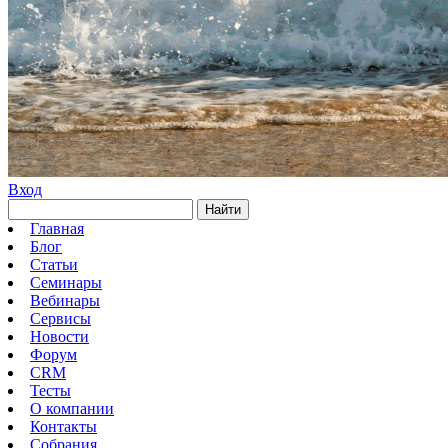
Вход
Найти
Главная
Блог
Статьи
Семинары
Вебинары
Сервисы
Новости
Форум
CRM
Тесты
О компании
Контакты
Собрания