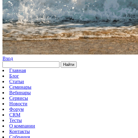
Вход
Найти
Главная
Блог
Статьи
Семинары
Вебинары
Сервисы
Новости
Форум
CRM
Тесты
О компании
Контакты
Собрания