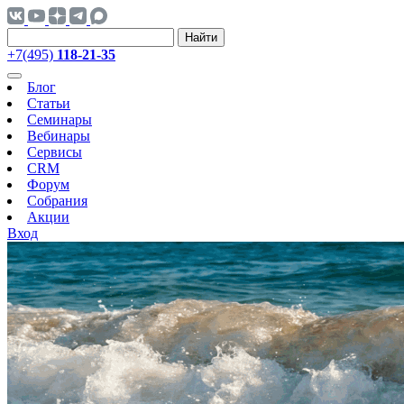
Найти
+7(495)
118-21-35
Блог
Статьи
Семинары
Вебинары
Сервисы
CRM
Форум
Собрания
Акции
Вход