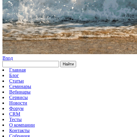
Вход
Найти
Главная
Блог
Статьи
Семинары
Вебинары
Сервисы
Новости
Форум
CRM
Тесты
О компании
Контакты
Собрания