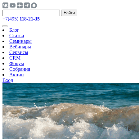
Найти
+7(495)
118-21-35
Блог
Статьи
Семинары
Вебинары
Сервисы
CRM
Форум
Собрания
Акции
Вход