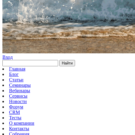
Вход
Найти
Главная
Блог
Статьи
Семинары
Вебинары
Сервисы
Новости
Форум
CRM
Тесты
О компании
Контакты
Собрания