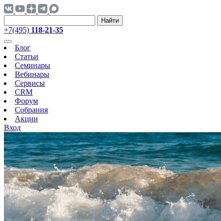
Найти
+7(495)
118-21-35
Блог
Статьи
Семинары
Вебинары
Сервисы
CRM
Форум
Собрания
Акции
Вход