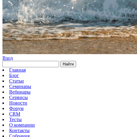
Вход
Найти
Главная
Блог
Статьи
Семинары
Вебинары
Сервисы
Новости
Форум
CRM
Тесты
О компании
Контакты
Собрания