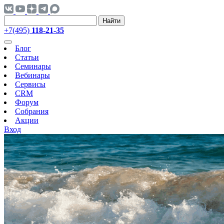
Найти
+7(495)
118-21-35
Блог
Статьи
Семинары
Вебинары
Сервисы
CRM
Форум
Собрания
Акции
Вход