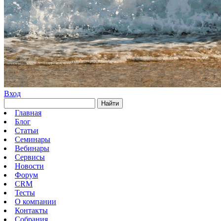
Вход
Найти
Главная
Блог
Статьи
Семинары
Вебинары
Сервисы
Новости
Форум
CRM
Тесты
О компании
Контакты
Собрания