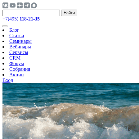
Найти
+7(495)
118-21-35
Блог
Статьи
Семинары
Вебинары
Сервисы
CRM
Форум
Собрания
Акции
Вход