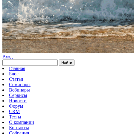
Вход
Найти
Главная
Блог
Статьи
Семинары
Вебинары
Сервисы
Новости
Форум
CRM
Тесты
О компании
Контакты
Собрания