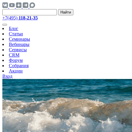
Найти
+7(495)
118-21-35
Блог
Статьи
Семинары
Вебинары
Сервисы
CRM
Форум
Собрания
Акции
Вход