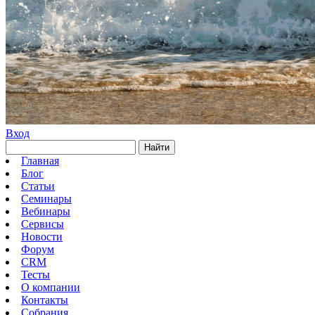
Вход
Найти
Главная
Блог
Статьи
Семинары
Вебинары
Сервисы
Новости
Форум
CRM
Тесты
О компании
Контакты
Собрания