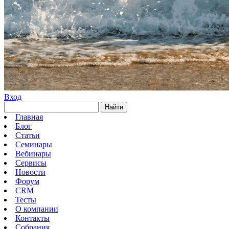
Вход
Найти
Главная
Блог
Статьи
Семинары
Вебинары
Сервисы
Новости
Форум
CRM
Тесты
О компании
Контакты
Собрания