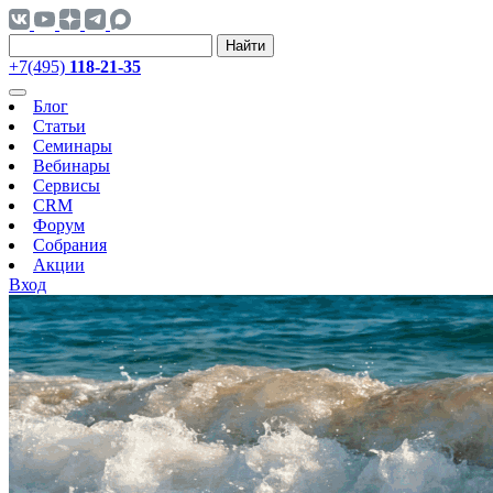
Найти
+7(495)
118-21-35
Блог
Статьи
Семинары
Вебинары
Сервисы
CRM
Форум
Собрания
Акции
Вход