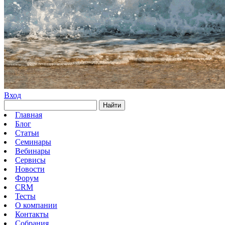
Вход
Найти
Главная
Блог
Статьи
Семинары
Вебинары
Сервисы
Новости
Форум
CRM
Тесты
О компании
Контакты
Собрания