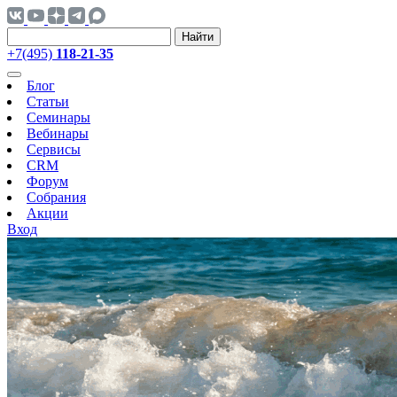
Найти
+7(495)
118-21-35
Блог
Статьи
Семинары
Вебинары
Сервисы
CRM
Форум
Собрания
Акции
Вход