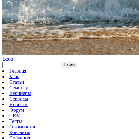
Вход
Найти
Главная
Блог
Статьи
Семинары
Вебинары
Сервисы
Новости
Форум
CRM
Тесты
О компании
Контакты
Собрания