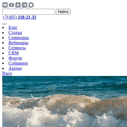
Найти
+7(495)
118-21-35
Блог
Статьи
Семинары
Вебинары
Сервисы
CRM
Форум
Собрания
Акции
Вход