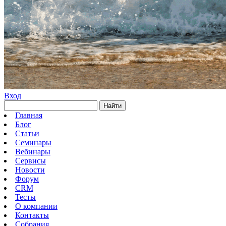
Вход
Найти
Главная
Блог
Статьи
Семинары
Вебинары
Сервисы
Новости
Форум
CRM
Тесты
О компании
Контакты
Собрания