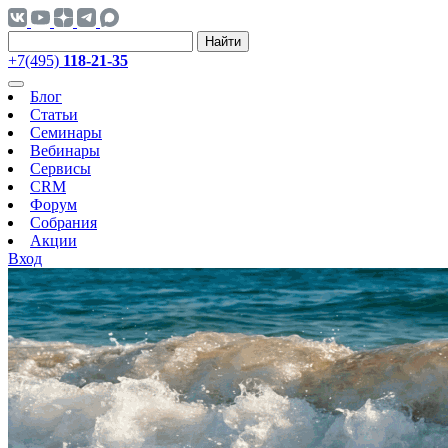
Найти
+7(495)
118-21-35
Блог
Статьи
Семинары
Вебинары
Сервисы
CRM
Форум
Собрания
Акции
Вход