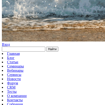
Вход
Найти
Главная
Блог
Статьи
Семинары
Вебинары
Сервисы
Новости
Форум
CRM
Тесты
О компании
Контакты
Собрания