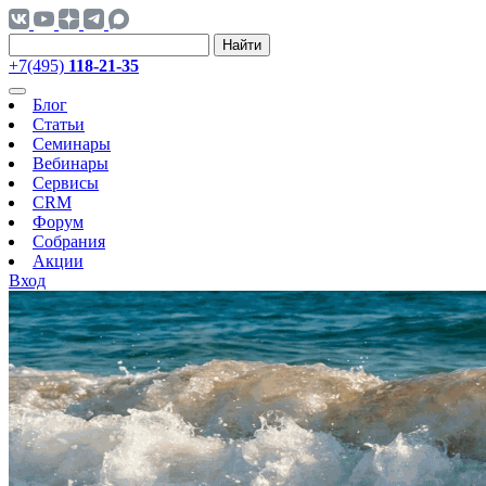
Найти
+7(495)
118-21-35
Блог
Статьи
Семинары
Вебинары
Сервисы
CRM
Форум
Собрания
Акции
Вход