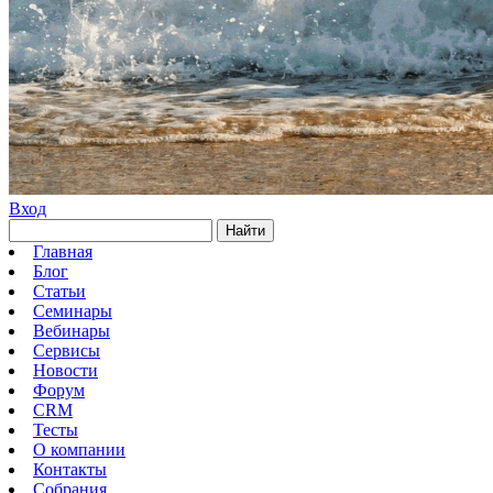
Вход
Найти
Главная
Блог
Статьи
Семинары
Вебинары
Сервисы
Новости
Форум
CRM
Тесты
О компании
Контакты
Собрания