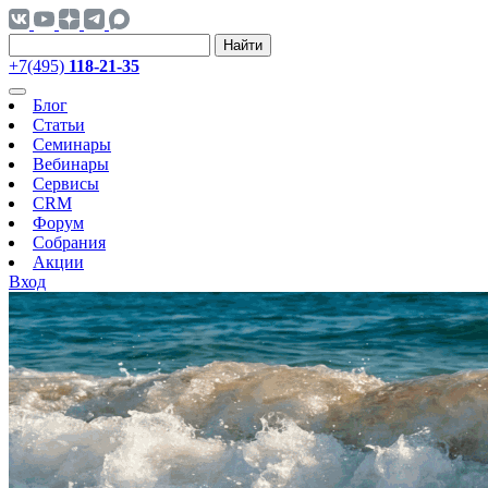
Найти
+7(495)
118-21-35
Блог
Статьи
Семинары
Вебинары
Сервисы
CRM
Форум
Собрания
Акции
Вход