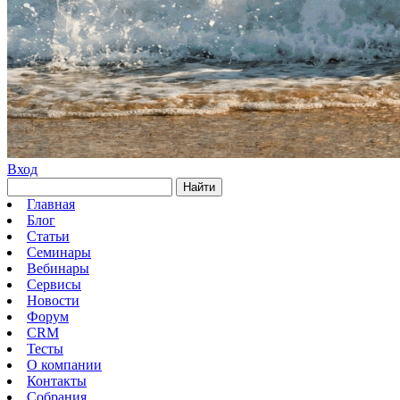
Вход
Найти
Главная
Блог
Статьи
Семинары
Вебинары
Сервисы
Новости
Форум
CRM
Тесты
О компании
Контакты
Собрания