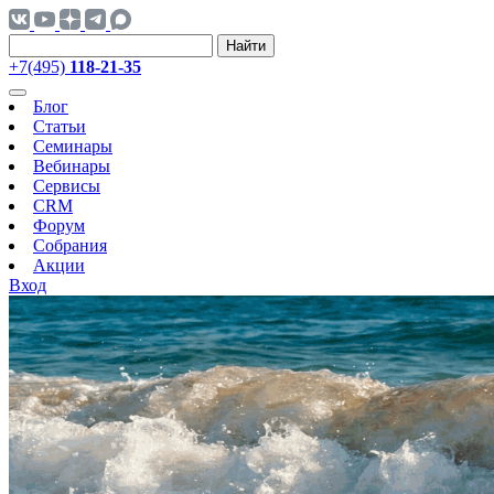
Найти
+7(495)
118-21-35
Блог
Статьи
Семинары
Вебинары
Сервисы
CRM
Форум
Собрания
Акции
Вход