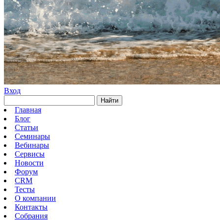
Вход
Найти
Главная
Блог
Статьи
Семинары
Вебинары
Сервисы
Новости
Форум
CRM
Тесты
О компании
Контакты
Собрания