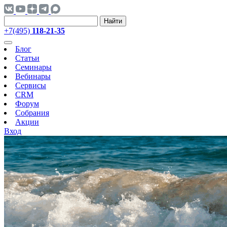
Найти
+7(495)
118-21-35
Блог
Статьи
Семинары
Вебинары
Сервисы
CRM
Форум
Собрания
Акции
Вход