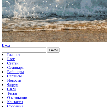
Вход
Найти
Главная
Блог
Статьи
Семинары
Вебинары
Сервисы
Новости
Форум
CRM
Тесты
О компании
Контакты
Собрания