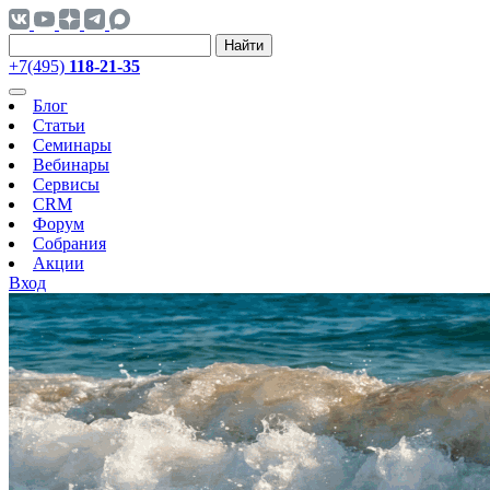
Найти
+7(495)
118-21-35
Блог
Статьи
Семинары
Вебинары
Сервисы
CRM
Форум
Собрания
Акции
Вход