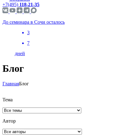
+7(495)
118-21-35
До семинара в Сочи осталось
3
7
дней
Блог
Главная
Блог
Тема
Автор