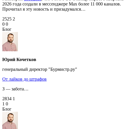
2026 года создали в мессенджере Max более 11 000 каналов.
Прочитал я эту новость и призадумался…
2525
2
0
0
Блог
Юрий Кочетков
генеральный директор "Бурмистр.ру"
От лайков до штрафов
З — забота…
2834
1
1
0
Блог