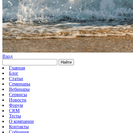
Вход
Найти
Главная
Блог
Статьи
Семинары
Вебинары
Сервисы
Новости
Форум
CRM
Тесты
О компании
Контакты
Собрания