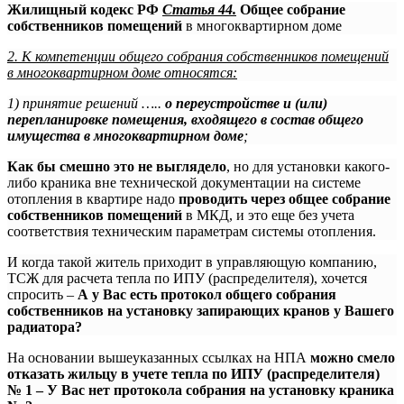
Жилищный кодекс РФ
Статья 44.
Общее собрание
собственников помещений
в многоквартирном доме
2. К компетенции общего собрания собственников помещений
в многоквартирном доме относятся:
1) принятие решений …..
о переустройстве и (или)
перепланировке помещения, входящего в состав общего
имущества в многоквартирном доме
;
Как бы смешно это не выглядело
, но для установки какого-
либо краника вне технической документации на системе
отопления в квартире надо
проводить через общее собрание
собственников помещений
в МКД, и это еще без учета
соответствия техническим параметрам системы отопления.
И когда такой житель приходит в управляющую компанию,
ТСЖ для расчета тепла по ИПУ (распределителя), хочется
спросить –
А у Вас есть протокол общего собрания
собственников на установку запирающих кранов у Вашего
радиатора?
На основании вышеуказанных ссылках на НПА
можно смело
отказать жильцу в учете тепла по ИПУ (распределителя)
№ 1 – У Вас нет протокола собрания на установку краника