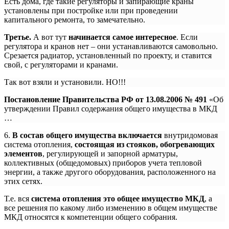
Есть дома, где такие регуляторы и запирающие краны
установлены при постройке или при проведении
капитального ремонта, то замечательно.
Третье.
А вот тут
начинается самое интересное
. Если
регулятора и кранов нет – они устанавливаются самовольно.
Срезается радиатор, установленный по проекту, и ставится
свой, с регуляторами и кранами.
Так вот взяли и установили. НО!!!
Постановление Правительства РФ от 13.08.2006 № 491
«Об
утверждении Правил содержания общего имущества в МКД
…
6.
В состав общего имущества включается
внутридомовая
система отопления,
состоящая из стояков, обогревающих
элементов
, регулирующей и запорной арматуры,
коллективных (общедомовых) приборов учета тепловой
энергии, а также другого оборудования, расположенного на
этих сетях.
Т.е. вся
система отопления это общее имущество МКД
, а
все решения по какому либо изменению в общем имуществе
МКД относятся к компетенции общего собрания.