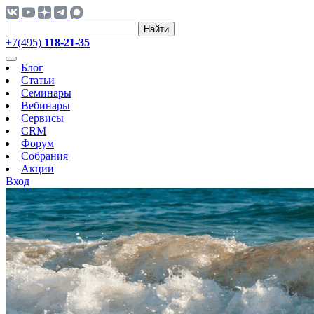
Найти
+7(495)
118-21-35
Блог
Статьи
Семинары
Вебинары
Сервисы
CRM
Форум
Собрания
Акции
Вход