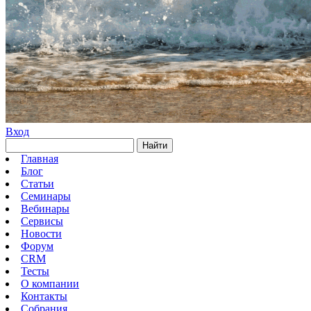
Вход
Найти
Главная
Блог
Статьи
Семинары
Вебинары
Сервисы
Новости
Форум
CRM
Тесты
О компании
Контакты
Собрания