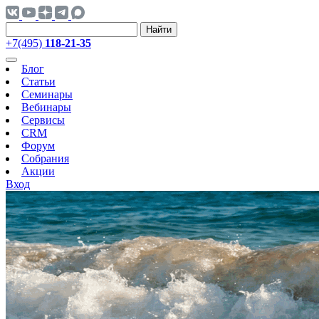
Найти
+7(495)
118-21-35
Блог
Статьи
Семинары
Вебинары
Сервисы
CRM
Форум
Собрания
Акции
Вход