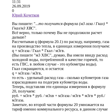
11:31
26.09.2019
0
Юрий Кочетков
Вы пишите: "...
то получится формула (м3 газа / Гкал) *
Гкал/м3 ХВС
".
Всё верно, только почему Вы не продолжили расчет
дальше?
Рассчитывая q (формула 20.1) по расходу, например, газа
на производство тепла, в единицах измерения получаем:
q = м3газа / Гкал * Гкал / м3гв.
(Вы пишите "м3 ХВС", думаю, Вы имели ввиду расход
холодной воды, потребленной в качестве горячей, то
есть ГВС, в любом случае - это кубометры воды).
Гкал сокращаются, и остается:
q = м3газа / м3гв,
то есть - удельный расход газа - сколько кубометров газа
израсходовано на подогрев кубометра воды.
Теперь, подставляя эти единицы измерения в формулу
20, получаем:
руб. = м3гв * руб. / м3хв + м3газа / м3гв * м3гв * руб./
м3газа.
Заметьте, во второй части формулы 20 умножается на
тариф именно коммунального ресурса, в данном случае