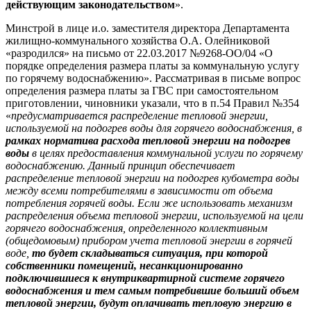
действующим законодательством
».
Минстрой в лице и.о. заместителя директора Департамента
жилищно-коммунального хозяйства О.А. Олейниковой
«разродился» на письмо от 22.03.2017 №9268-ОО/04 «О
порядке определения размера платы за коммунальную услугу
по горячему водоснабжению». Рассматривая в письме вопрос
определения размера платы за ГВС при самостоятельном
приготовлении, чиновники указали, что в п.54 Правил №354
«
предусматривается распределение тепловой энергии,
используемой на подогрев воды для горячего водоснабжения, в
рамках норматива расхода тепловой энергии на подогрев
воды
в целях предоставления коммунальной услуги по горячему
водоснабжению. Данный принцип обеспечивает
распределение тепловой энергии на подогрев кубометра воды
между всеми потребителями в зависимости от объема
потребления горячей воды. Если же использовать механизм
распределения объема тепловой энергии, используемой на цели
горячего водоснабжения, определенного коллективным
(общедомовым) прибором учета тепловой энергии в горячей
воде,
то будет складываться ситуация, при которой
собственники помещений, несанкционированно
подключившиеся к внутриквартирной системе горячего
водоснабжения и тем самым потребившие больший объем
тепловой энергии, будут оплачивать тепловую энергию в