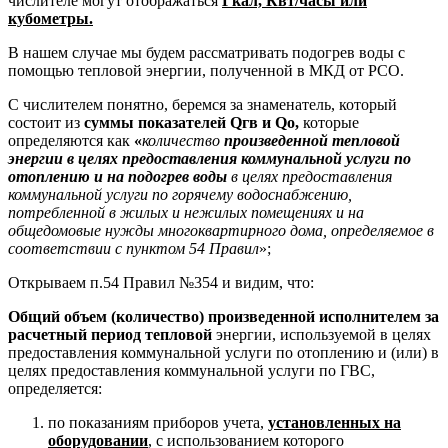
числителе могут отображаться
Гкал, Квт/часы или
кубометры.
В нашем случае мы будем рассматривать подогрев воды с
помощью тепловой энергии, полученной в МКД от РСО.
С числителем понятно, беремся за знаменатель, который
состоит из
суммы показателей
Q
гв и
Q
о,
которые
определяются как
«
количество
произведенной тепловой
энергии в целях предоставления коммунальной услуги по
отоплению и на подогрев воды
в целях предоставления
коммунальной услуги по горячему водоснабжению,
потребленной в жилых и нежилых помещениях и на
общедомовые нужды многоквартирного дома, определяемое в
соответствии с пунктом 54 Правил
»;
Открываем п.54 Правил №354 и видим, что:
Общий объем (количество) произведенной исполнителем за
расчетный период тепловой
энергии, используемой в целях
предоставления коммунальной услуги по отоплению и (или) в
целях предоставления коммунальной услуги по ГВС,
определяется:
по показаниям приборов учета,
установленных на
оборудовании
, с использованием которого