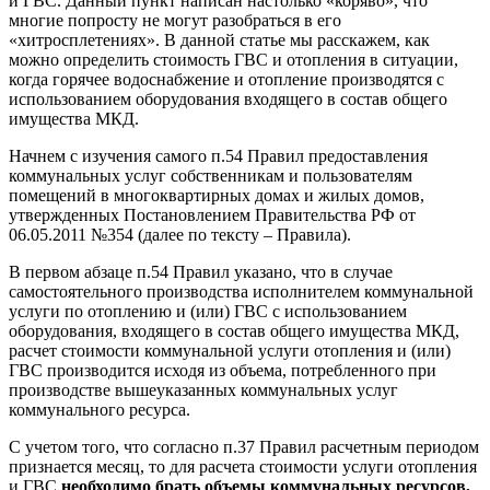
и ГВС. Данный пункт написан настолько «коряво», что
многие попросту не могут разобраться в его
«хитросплетениях». В данной статье мы расскажем, как
можно определить стоимость ГВС и отопления в ситуации,
когда горячее водоснабжение и отопление производятся с
использованием оборудования входящего в состав общего
имущества МКД.
Начнем с изучения самого п.54 Правил предоставления
коммунальных услуг собственникам и пользователям
помещений в многоквартирных домах и жилых домов,
утвержденных Постановлением Правительства РФ от
06.05.2011 №354 (далее по тексту – Правила).
В первом абзаце п.54 Правил указано, что в случае
самостоятельного производства исполнителем коммунальной
услуги по отоплению и (или) ГВС с использованием
оборудования, входящего в состав общего имущества МКД,
расчет стоимости коммунальной услуги отопления и (или)
ГВС производится исходя из объема, потребленного при
производстве вышеуказанных коммунальных услуг
коммунального ресурса.
С учетом того, что согласно п.37 Правил расчетным периодом
признается месяц, то для расчета стоимости услуги отопления
и ГВС
необходимо брать объемы коммунальных ресурсов,