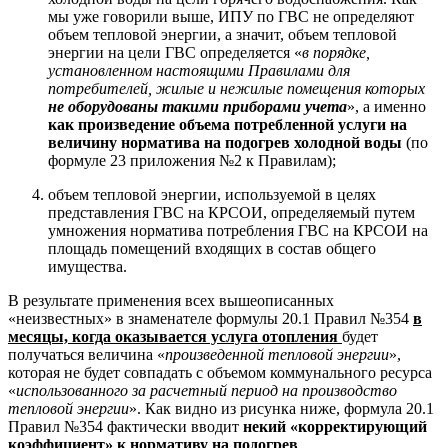
мы уже говорили выше, ИПУ по ГВС не определяют
объем тепловой энергии, а значит, объем тепловой
энергии на цели ГВС определяется «
в порядке,
установленном настоящими Правилами для
потребителей, жилые и нежилые помещения которых
не оборудованы такими приборами учета
», а именно
как произведение объема потребленной услуги на
величину норматива на подогрев холодной воды
(по
формуле 23 приложения №2 к Правилам);
объем тепловой энергии, используемой в целях
представления ГВС на КРСОИ, определяемый путем
умножения норматива потребления ГВС на КРСОИ на
площадь помещений входящих в состав общего
имущества.
В результате применения всех вышеописанных
«неизвестных» в знаменателе формулы 20.1 Правил №354
в
месяцы, когда оказывается услуга отопления
будет
получаться величина «
произведенной тепловой энергии
»,
которая не будет совпадать с объемом коммунального ресурса
«
использованного за расчетный период на производство
тепловой энергии
». Как видно из рисунка ниже, формула 20.1
Правил №354 фактически вводит
некий «корректирующий
коэффициент» к нормативу на подогрев
.