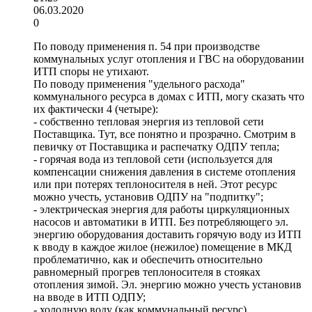
06.03.2020
0
По поводу применения п. 54 при производстве
коммунальных услуг отопления и ГВС на оборудовании
ИТП споры не утихают.
По поводу применения "удельного расхода"
коммунального ресурса в домах с ИТП, могу сказать что
их фактически 4 (четыре):
- собственно тепловая энергия из тепловой сети
Поставщика. Тут, все понятно и прозрачно. Смотрим в
певичку от Поставщика и распечатку ОДПУ тепла;
- горячая вода из тепловой сети (используется для
компенсации снижения давления в системе отопления
или при потерях теплоносителя в ней. Этот ресурс
можно учесть, установив ОДПУ на "подпитку";
- электрическая энергия для работы циркуляционных
насосов и автоматики в ИТП. Без потребляющего эл.
энергию оборудования доставить горячую воду из ИТП
к вводу в каждое жилое (нежилое) помещение в МКД
проблематично, как и обеспечить относительно
равномерный прогрев теплоносителя в стояках
отопления зимой. Эл. энергию можно учесть установив
на вводе в ИТП ОДПУ;
- холодную воду (как коммунальный ресурс),