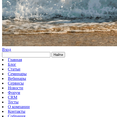
Вход
Найти
Главная
Блог
Статьи
Семинары
Вебинары
Сервисы
Новости
Форум
CRM
Тесты
О компании
Контакты
Собрания