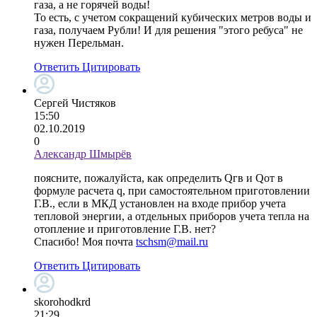
газа, а не горячей воды!
То есть, с учетом сокращений кубических метров воды и
газа, получаем Рубли! И для решения "этого ребуса" не
нужен Перельман.
Ответить
Цитировать
Сергей Чистяков
15:50
02.10.2019
0
Александр Шмырёв
поясните, пожалуйста, как определить Qгв и Qот в
формуле расчета q, при самостоятельном приготовлении
Г.В., если в МКД установлен на входе прибор учета
тепловой энергии, а отдельных приборов учета тепла на
отопление и приготовление Г.В. нет?
Спасибо! Моя почта
tschsm@mail.ru
Ответить
Цитировать
skorohodkrd
21:29