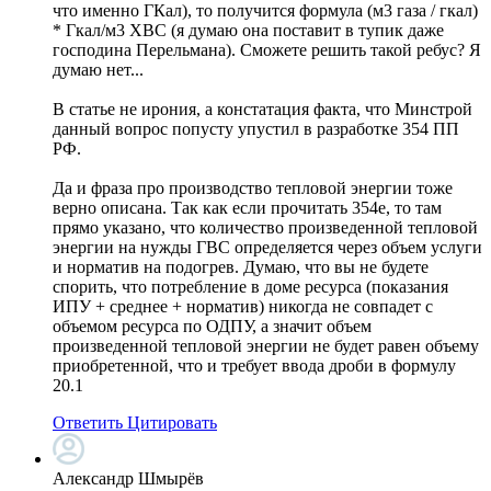
что именно ГКал), то получится формула (м3 газа / гкал)
* Гкал/м3 ХВС (я думаю она поставит в тупик даже
господина Перельмана). Сможете решить такой ребус? Я
думаю нет...
В статье не ирония, а констатация факта, что Минстрой
данный вопрос попусту упустил в разработке 354 ПП
РФ.
Да и фраза про производство тепловой энергии тоже
верно описана. Так как если прочитать 354е, то там
прямо указано, что количество произведенной тепловой
энергии на нужды ГВС определяется через объем услуги
и норматив на подогрев. Думаю, что вы не будете
спорить, что потребление в доме ресурса (показания
ИПУ + среднее + норматив) никогда не совпадет с
объемом ресурса по ОДПУ, а значит объем
произведенной тепловой энергии не будет равен объему
приобретенной, что и требует ввода дроби в формулу
20.1
Ответить
Цитировать
Александр Шмырёв