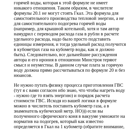
горячей воды, которая к этой формуле не имеет
никакого отношения. Таким образом, в числителе
формулы 20.1 не могут стоять Гкал. Эта формула для
самостоятельного производства тепловой энергии, а не
для самостоятельного подогрева горячей воды
(например, для крышной котельной, хотя и там автор
намудрил с переводом расхода газа в рубли в расчете
удельного расхода, надо было просто подставить
единицы измерения, и тогда удельный расход получится
в кубометрах газа на кубометр воды, как и должно
быть). Следовательно, все дальнейшие рассуждения
автора и его ирония в отношении Минстроя теряют
смысл и неуместны. В данном случае плата за горячую
воду должна прямо рассчитываться по формуле 20 и без
нюансов.
Не нужно путать физику процесса приготовления ГВС
(тут я с вами согласен ибо знаю, что чтобы нагреть воду
- нужно где то взять энергию) и порядок расчета
стоимости ГВС. Исходя из вашей логики в формуле
можно в числитель поставить кубометр газа, а в
знаменатель кубический метр. НО))) если вы
полученного сферического коня в вакууме умножите на
норматив на подогрев, который как известно
определяется в Гкал на 1 кубометр (обратите внимание,