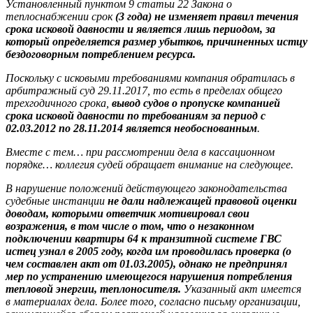
Установленный пунктом 9 статьи 22 Закона о
теплоснабжении срок
(3 года) не изменяет правил течения
срока исковой давности и является лишь периодом, за
который определяется размер убытков, причиненных истцу
бездоговорным потреблением ресурса.
Поскольку с исковыми требованиями компания обратилась в
арбитражный суд 29.11.2017, то есть в пределах общего
трехгодичного срока,
вывод судов о пропуске компанией
срока исковой давности по требованиям за период с
02.03.2012 по 28.11.2014 является необоснованным
.
Вместе с тем… при рассмотрении дела в кассационном
порядке… коллегия судей обращает внимание на следующее.
В нарушение положений действующего законодательства
судебные инстанции
не дали надлежащей правовой оценки
доводам, которыми ответчик мотивировал свои
возражения, в том числе о том, что о незаконном
подключении квартиры 64 к транзитной системе ГВС
истец узнал в 2005 году, когда им проводилась проверка (о
чем составлен акт от 01.03.2005), однако не предпринял
мер по устранению имеющегося нарушения потребления
тепловой энергии, теплоносителя.
Указанный акт имеется
в материалах дела. Более того, согласно письму организации,