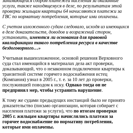
занимающейся сбором платежей населения за оказанные
услуги, также находящемуся в деле, по результатам этой
проверки жильцам квартиры 64 начисляются платежи за
ГВС по нормативу потребления, которые ими оплачены.
С учетом изложенного судам следовало, исходя из имеющихся
в деле доказательств, доводов и возражений сторон,
установить,
имеются ли основания для правовой
квалификации такого потребления ресурса в качестве
бездоговорного…»
Учитывая вышеизложенное, основой решения Верховного
суда стал имеющийся в материалах дела акт проверки,
доказывающий, что о незаконном подключении квартиры к
транзитной системе горячего водоснабжения истец
(Компания) узнал в 2005 г., т. е. за 10 лет до проверки,
послужившей поводом к иску.
Однако тогда он не
предпринял мер, чтобы устранить нарушение
.
К тому же судами предыдущих инстанций было не принято
доказательство (письмо организации, которая собирает с
населения платежи за услуги), что
по итогам проверки
2005 г. жильцам квартиры начислялись платежи за
горячее водоснабжение по нормативу потребления,
которые ими оплачены.