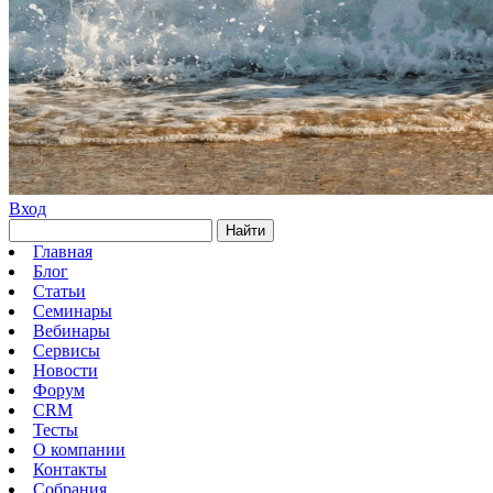
Вход
Найти
Главная
Блог
Статьи
Семинары
Вебинары
Сервисы
Новости
Форум
CRM
Тесты
О компании
Контакты
Собрания