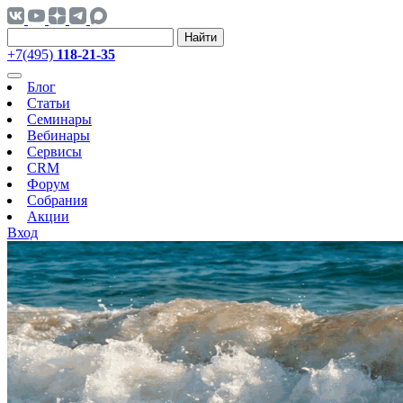
Найти
+7(495)
118-21-35
Блог
Статьи
Семинары
Вебинары
Сервисы
CRM
Форум
Собрания
Акции
Вход