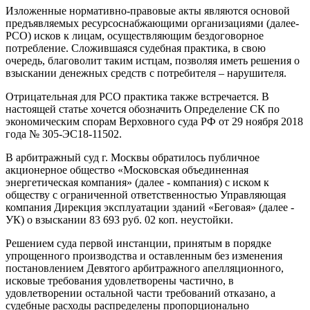
Изложенные нормативно-правовые акты являются основой
предъявляемых ресурсоснабжающими организациями (далее-
РСО) исков к лицам, осуществляющим бездоговорное
потребление. Сложившаяся судебная практика, в свою
очередь, благоволит таким истцам, позволяя иметь решения о
взыскании денежных средств с потребителя – нарушителя.
Отрицательная для РСО практика также встречается. В
настоящей статье хочется обозначить Определение СК по
экономическим спорам Верховного суда РФ от 29 ноября 2018
года № 305-ЭС18-11502.
В арбитражный суд г. Москвы обратилось публичное
акционерное общество «Московская объединенная
энергетическая компания» (далее - компания) с иском к
обществу с ограниченной ответственностью Управляющая
компания Дирекция эксплуатации зданий «Беговая» (далее -
УК) о взыскании 83 693 руб. 02 коп. неустойки.
Решением суда первой инстанции, принятым в порядке
упрощенного производства и оставленным без изменения
постановлением Девятого арбитражного апелляционного,
исковые требования удовлетворены частично, в
удовлетворении остальной части требований отказано, а
судебные расходы распределены пропорционально