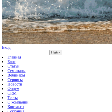
Вход
Найти
Главная
Блог
Статьи
Семинары
Вебинары
Сервисы
Новости
Форум
CRM
Тесты
О компании
Контакты
Собрания