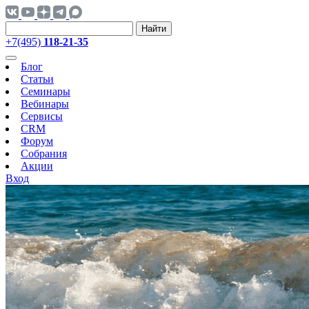
Найти
+7(495)
118-21-35
Блог
Статьи
Семинары
Вебинары
Сервисы
CRM
Форум
Собрания
Акции
Вход