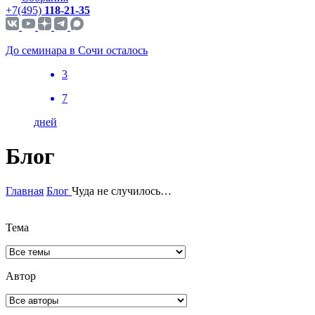
+7(495)
118-21-35
До семинара в Сочи осталось
3
7
дней
Блог
Главная
Блог
Чуда не случилось…
Тема
Автор