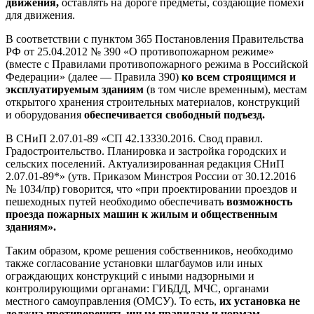
движения,
оставлять на дороге предметы, создающие помехи
для движения.
В соответствии с пунктом 365 Постановления Правительства
РФ от 25.04.2012 № 390 «О противопожарном режиме»
(вместе с Правилами противопожарного режима в Российской
Федерации» (далее — Правила 390)
ко всем строящимся и
эксплуатируемым зданиям
(в том числе временным), местам
открытого хранения строительных материалов, конструкций
и оборудования
обеспечивается свободный подъезд.
В СНиП 2.07.01-89 «СП 42.13330.2016. Свод правил.
Градостроительство. Планировка и застройка городских и
сельских поселений. Актуализированная редакция СНиП
2.07.01-89*» (утв. Приказом Минстроя России от 30.12.2016
№ 1034/пр) говорится, что «при проектировании проездов и
пешеходных путей необходимо обеспечивать
возможность
проезда пожарных машин к жилым и общественным
зданиям».
Таким образом, кроме решения собственников, необходимо
также согласование установки шлагбаумов или иных
ограждающих конструкций с иными надзорными и
контролирующими органами: ГИБДД, МЧС, органами
местного самоуправления (ОМСУ). То есть,
их установка не
должна противоречить иным правилам и нормам,