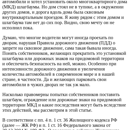
автомобили и хотел установить около многоквартирного дома
(МКД) шлагбаумы. Но дом стоял не в тупике, а в окружении
других домов, и дорога вдоль дома была сквозным
внутриквартальным проездом. Я живу рядом с этим домом и
шлагбаума там нет до сих пор. Видно, свою мечту он не
исполнил пока.
Думаю, что многие водители могут иногда проехать по
дворам, нарушая Правила дорожного движения (ПДД) о
запрете на сквозное движение, сама такая бывала иногда.
Понять собственников, желающих прекратить это установкой
шлагбаума или дорожных знаков на придомовой территории
и обеспечить безопасность на ней, можно. Особенно при
интенсивности дорожного движения и увеличения
количества автомобилей в современном мире и в нашей
стране, в частности. Да и желающих парковать свои
автомобили в чужих дворах не так уж мало.
Насколько правомерны попытки собственников поставить
шлагбаум, ограждение или дорожные знаки на придомовой
территории МКД и какие последствия могут быть вследствие
этих действий, мы рассмотрим в этой статье.
В соответствии с пп. 4 п. 1 ст. 36 Жилищного кодекса РФ
(далее — ЖК РФ) и п. 1 ст. 16 Федерального закона от