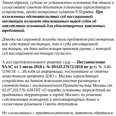
Таким образом, судами не установлены основания для отказа в
согласовании советом депутатов установки ограждающего
устройства, предусмотренные пунктом 9 Порядка.
При
изложенных обстоятельствах суд кассационной
инстанции полагает обоснованным вывод судов об
отсутствии оснований для удовлетворения заявленных
требований.
Доводы кассационной жалобы были предметом рассмотрения
как суда первой инстанции, так и суда апелляционной
инстанции, им дана надлежащая правовая оценка, с которой
суд кассационной инстанции согласен».
А вот противоположное решение суда —
Постановление
9ААС от 5 июл
я 2018 г. № 09АП-27672/2018 по д
елу № А40-
1196/18:
«...Исходя из информации, поступившей из ответа
заместителя префекта ЦАО г. Москвы ограждающее
устройство на данном земельном участке размещено в
соответствии с постановлением Правительства Москвы от
02.07.2013 № 428-ПП «О порядке установки заграждений на
придомовых территориях в городе Москве» по решению
собственников помещений в многоквартирных домах и
согласовано решением Совета депутатов.
Не согласившись с принятым решением, заявитель обратился