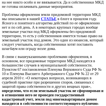
на нее никто особо и не ввязывается. Да и собственники МКД
не готовы оплачивать данные мероприятия.
Проблемы оформления земли придомовой территории МКД
мы описывали в нашей
СТАТЬЕ
в блоге в прошлом году.
Ясного и понятного алгоритма действий по ее оформлению
нет и по сей день. А в некоторых крупных городах вообще
земельные участки под МКД оформлены без придомовой
территории, то есть у собственников имеется только право на
земельный участок под домом. Это один из нюансов, который
следует учитывать, когда собственники хотят поставить
шлагбаум или ограду возле дома.
В связи с вышеуказанными проблемами оформления, в
основном, все придомовые территории МКД находятся в
большинстве случаев в муниципальной собственности.
Пунктом 67 постановления Пленума Верховного Суда РФ №
10 и Пленума Высшего Арбитражного Суда РФ № 22 от 29
апреля 2010 г. «О некоторых вопросах, возникающих в
судебной практике при разрешении споров, связанных с
защитой права собственности и других вещных прав»,
определено, что если земельный участок не сформирован и
в отношении него не проведен государственный
кадастровый учет, земля под многоквартирным домом
находится в собственности соответствующего публично-