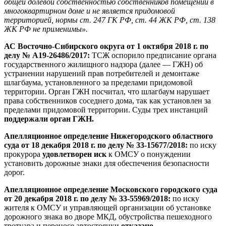
общей долевой собственностью собственников помещений в
многоквартирном доме и не является придомовой
территорией, нормы ст. 247 ГК РФ, ст. 44 ЖК РФ, ст. 138
ЖК РФ не применимы».
АС Восточно-Сибирского округа от 1 октября 2018 г. по
делу № А19-26486/2017:
ТСЖ оспорило предписание органа
государственного жилищного надзора (далее — ГЖН) об
устранении нарушений прав потребителей и демонтаже
шлагбаума, установленного за пределами придомовой
территории. Орган ГЖН посчитал, что шлагбаум нарушает
права собственников соседнего дома, так как установлен за
пределами придомовой территории. Суды трех инстанций
поддержали орган ГЖН.
Апелляционное определение Нижегородского областного
суда от 18 декабря 2018 г. по делу № 33-15677/2018:
по иску
прокурора
удовлетворен иск
к ОМСУ о понуждении
установить дорожные знаки для обеспечения безопасности
дорог.
Апелляционное определение Московского городского суда
от 20 декабря 2018 г. по делу № 33-55969/2018:
по иску
жителя к ОМСУ и управляющей организации об установке
дорожного знака во дворе МКД, обустройства пешеходного
тротуара и переносе автостоянки
отказано.