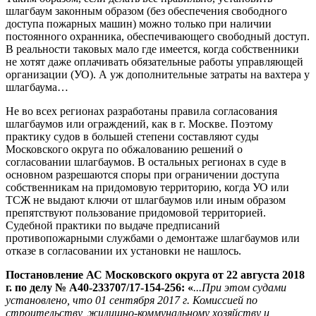
шлагбаум законным образом (без обеспечения свободного
доступа пожарных машин) можно только при наличии
постоянного охранника, обеспечивающего свободный доступ.
В реальности таковых мало где имеется, когда собственники
не хотят даже оплачивать обязательные работы управляющей
организации (УО). А уж дополнительные затраты на вахтера у
шлагбаума…
Не во всех регионах разработаны правила согласования
шлагбаумов или ограждений, как в г. Москве. Поэтому
практику судов в большей степени составляют суды
Московского округа по обжалованию решений о
согласовании шлагбаумов. В остальных регионах в суде в
основном разрешаются споры при ограничении доступа
собственникам на придомовую территорию, когда УО или
ТСЖ не выдают ключи от шлагбаумов или иным образом
препятствуют пользование придомовой территорией.
Судебной практики по выдаче предписаний
противопожарными службами о демонтаже шлагбаумов или
отказе в согласовании их установки не нашлось.
Постановление АС Московского округа
от 22 августа 2018
г. по де
лу № А40-233707/17-154-256: «
...При этом судами
установлено, что 01 сентября 2017 г. Комиссией по
строительству, жилищно-коммунальному хозяйству и