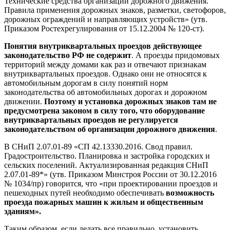
Технические средства организации дорожного движения.
Правила применения дорожных знаков, разметки, светофоров,
дорожных ограждений и направляющих устройств» (утв.
Приказом Ростехрегулирования от 15.12.2004 № 120-ст).
Понятия внутриквартальных проездов действующее
законодательство РФ не содержит
. А проезды придомовых
территорий между домами как раз и отвечают признакам
внутриквартальных проездов. Однако они не относятся к
автомобильным дорогам в силу понятий норм
законодательства об автомобильных дорогах и дорожном
движении.
Поэтому и установка дорожных знаков там не
предусмотрена законом в силу того, что оборудование
внутриквартальных проездов не регулируется
законодательством об организации дорожного движения
.
В СНиП 2.07.01-89 «СП 42.13330.2016. Свод правил.
Градостроительство. Планировка и застройка городских и
сельских поселений. Актуализированная редакция СНиП
2.07.01-89*» (утв. Приказом Минстроя России от 30.12.2016
№ 1034/пр) говорится, что «при проектировании проездов и
пешеходных путей необходимо обеспечивать
возможность
проезда пожарных машин к жилым и общественным
зданиям».
Таким образом, если делать все правильно, установить