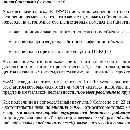
потребителями
(заявителями)».
А как всё начиналось... В УФАС поступило заявление жителей д
отопление несмотря на то, что заявители, являясь собственника
переводе на автономное отопление жилых помещений (квартир)
акты приемки законченного строительством объекта газор
договоры производства работ по газификации объекта;
договоры на предоставление услуг по ТО ВДГО.
Выставление «автономщикам» счетов за отопление подтвердил
деятельности в границах пролегания сетей, следовательно,
зан
централизованных систем, систем коммунальной инфраструкту
УФАС исходило из того, что согласно ч. 1 ст. 10 Федерально
результатом которых являются или могут являться недопущение
предпринимательской деятельности
либо неопределенного кру
Как подвели под неопределённый круг лиц? Согласно с п. 23 с
Обстоятельства дела,
по мнению УФАС
, относятся не только
которых
в законном порядке осуществлен демонтаж радиат
индивидуализированный характер, а «
являются общим подходо
индивидуальных предпринимателей), являющихся собственника