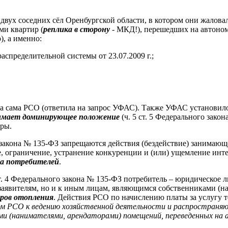
вух соседних сёл Оренбургской области, в котором они жаловали
ми квартир (
реплика в сторону
- МКД!), перешедших на автоно
, а именно:
аспределительной системы от 23.07.2009 г.;
а сама РСО (ответила на запрос УФАС). Также УФАС установил
имает доминирующее положение
(ч. 5 ст. 5 Федерального зако
ры.
го закона № 135-ФЗ запрещаются действия (бездействие) занима
, ограничение, устранение конкуренции и (или) ущемление инте
га потребителей
.
т. 4 Федерального закона № 135-ФЗ потребитель – юридическое 
 к заявителям, но и к иным лицам, являющимся собственниками 
оров отопления
. Действия РСО по начислению платы за услугу
м РСО к ведению хозяйственной деятельности и распространяют
ми (нанимателями, арендаторами) помещений, переведенных на