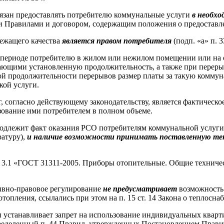
обязан предоставлять потребителю коммунальные услуги
в необхо
ми Правилами и договором, содержащим положения о предоставл
лежащего качества
является правом потребителя
(подп. «а» п. 
ом периоде потребителю в жилом или нежилом помещении или н
шающими установленную продолжительность, а также при переры
ой продолжительности перерывов размер платы за такую комму
кой услуги.
согласно действующему законодательству, является фактическое
зование ими потребителем в полном объеме.
одлежит факт оказания РСО потребителям коммунальной услуги 
атуру),
и наличие возможности принимать поставленную те
. 3.1 «ГОСТ 31311-2005. Приборы отопительные. Общие техничес
ивно-правовое регулирование
не предусматривает
возможность
пления, ссылались при этом на п. 15 ст. 14 Закона о теплосна
и устанавливает запрет на использование индивидуальных квар
ределенный п. 44 Правил, утвержденных Постановлением Правите