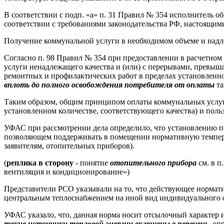
В соответствии с подп. «а» п. 31 Правил № 354 исполнитель 
соответствии с требованиями законодательства РФ, настоящи
Получение коммунальной услуги в необходимом объеме и над
Согласно п. 98 Правил № 354 при предоставлении в расчетн
услуги ненадлежащего качества и (или) с перерывами, превы
ремонтных и профилактических работ в пределах установленн
вплоть до полного освобождения потребителя от оплаты
та
Таким образом, общим принципом оплаты коммунальных услуг, 
установленном количестве, соответствующего качества) и поль
УФАС при рассмотрении дела определило, что установлению п
позволяющем поддерживать в помещении нормативную темпер
заявителям, отопительных приборов).
(
реплика в сторону
- понятие
отопительного прибора
см. в п
вентиляция и кондиционирование»)
Представители РСО указывали на то, что действующее нормат
центральным теплоснабжением на иной вид индивидуального ото
УФАС указало, что, данная норма носит отсылочный характер 
такие источники тепловой энергии включены в перечень
, оп