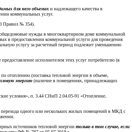
димых для него объемах
и надлежащего качества в
ении коммунальных услуг.
33 Правил № 354).
а общедомовые нужды в многоквартирном доме коммунальной
вах в предоставлении коммунальной услуги для проведения
нальную услугу за расчетный период подлежит уменьшению
 предоставление исполнителем этих услуг потребителю (в
по отоплению (поставка тепловой энергии в объеме,
пловую энергию
(наличие в помещениях, принадлежащих
кие условия», п. 3.44 СНиП 2.04.05-91 «Отопление,
 перехода одного или нескольких жилых помещений в МКД с
бжении.
тирных источников тепловой энергии
только в том случае, если
льства РФ № 787 от 05.07.2018 г.