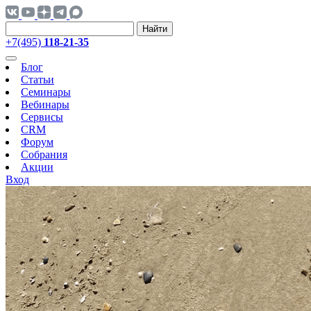
Найти
+7(495)
118-21-35
Блог
Статьи
Семинары
Вебинары
Сервисы
CRM
Форум
Собрания
Акции
Вход