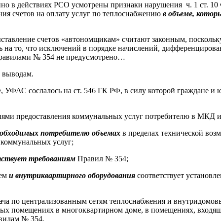
енно в действиях РСО усмотрены признаки нарушения ч. 1 ст. 1
я счетов на оплату услуг по теплоснабжению
в объеме, котор
выставление счетов «автономщикам» считают законным, поскольк
 на то, что исключений в порядке начислений, дифференциров
Правилами № 354 не предусмотрено…
 выводам.
Ф, УФАС сослалось на ст. 546 ГК РФ, в силу которой граждане и
овиями предоставления коммунальных услуг потребителю в МКД и
еобходимых потребителю объемах
в пределах технической воз
 коммунальных услуг;
тствует требованиям
Правил № 354;
тем
и внутриквартирного оборудования
соответствует установл
одача по централизованным сетям теплоснабжения и внутридомо
х помещениях в многоквартирном доме, в помещениях, входящи
авилам № 354.