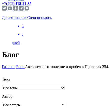
+7(495)
118-21-35
До семинара в Сочи осталось
3
8
дней
Блог
Главная
Блог
Автономное отопление и пробел в Правилах 354
Тема
Автор