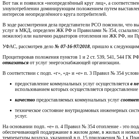
Вот так и появился «неопределённый круг лиц», а соответств
злоупотреблении доминирующим положением путем выставлени
интересов неопределённого круга потребителей.
В ходе рассмотрения дела представители РСО пояснили, что 
услуг в МКД, определен ЖК РФ и Правилами № 354, ссылались
нежилое) или наличию радиаторов отопления ни ЖК РФ, ни 
УФАС, рассмотрев дело
№ 07-16-97/2018
, пришло к следующим
Процитировав положения пунктов 1 и 2 ст. 539, 541, 544 ГК Р
отказаться
от услуг энергоснабжающей организации.
В соответствии с подп. «г», «д» и «е» п. 3 Правил № 354 усл
предоставление коммунальных услуг осуществляется
в н
использованием которых осуществляется предоставление
качество
предоставляемых коммунальных услуг
соотве
техническое состояние внутридомовых инженерных сис
услуг.
На основании подп. «е» п. 4 Правил № 354 отопление - это п
обеспечивающей поддержание в жилом доме, в жилых и нежилы
температуры воздуха, указанной в п. 15 приложения № 1 к Пр