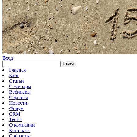
Вход
Найти
Главная
Блог
Статьи
Семинары
Вебинары
Сервисы
Новости
Форум
CRM
Тесты
О компании
Контакты
Собрания