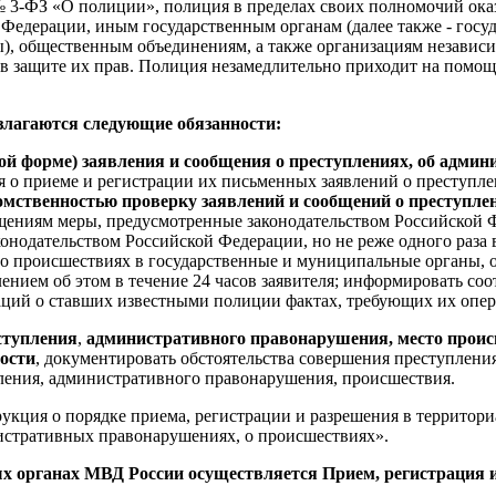
11 № 3-ФЗ «О полиции», полиция в пределах своих полномочий о
й Федерации, иным государственным органам (далее также - гос
, общественным объединениям, а также организациям независим
 в защите их прав. Полиция незамедлительно приходит на помощ
злагаются следующие обязанности:
ной форме) заявления и сообщения о преступлениях, об адм
 о приеме и регистрации их письменных заявлений о преступле
домственностью проверку заявлений и сообщений о преступле
щениям меры, предусмотренные законодательством Российской Ф
онодательством Российской Федерации, но не реже одного раза в
о происшествиях в государственные и муниципальные органы, 
ением об этом в течение 24 часов заявителя; информировать с
аций о ставших известными полиции фактах, требующих их опер
ступления
,
административного правонарушения, место проис
ности
, документировать обстоятельства совершения преступлени
пления, административного правонарушения, происшествия.
укция о порядке приема, регистрации и разрешения в территор
истративных правонарушениях, о происшествиях».
х органах МВД России осуществляется Прием, регистрация 