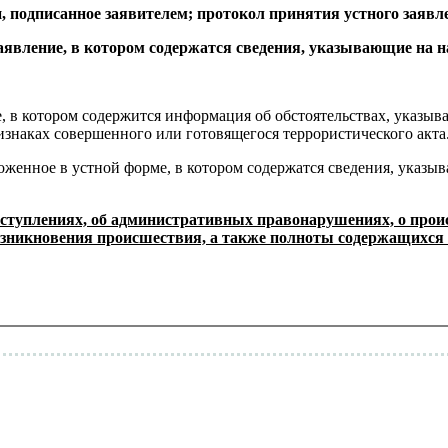
и, подписанное заявителем; протокол принятия устного заявле
заявление, в котором содержатся сведения, указывающие на
ме, в котором содержится информация об обстоятельствах, указ
знаках совершенного или готовящегося террористического акта
оженное в устной форме, в котором содержатся сведения, указ
реступлениях, об административных правонарушениях, о прои
зникновения происшествия, а также полноты содержащихся 