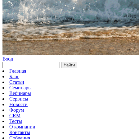
Вход
Найти
Главная
Блог
Статьи
Семинары
Вебинары
Сервисы
Новости
Форум
CRM
Тесты
О компании
Контакты
Собрания