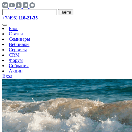
Найти
+7(495)
118-21-35
Блог
Статьи
Семинары
Вебинары
Сервисы
CRM
Форум
Собрания
Акции
Вход