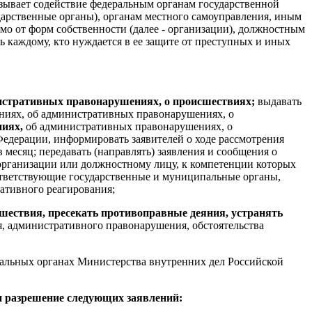
казывает содействие федеральным органам государственной
ударственные органы), органам местного самоуправления, иным
о от форм собственности (далее - организации), должностным
ь каждому, кто нуждается в ее защите от преступных и иных
инистративных правонарушениях, о происшествиях;
выдавать
ниях, об административных правонарушениях, о
ниях,
об административных правонарушениях, о
едерации, информировать заявителей о ходе рассмотрения
 месяц; передавать (направлять) заявления и сообщения о
организации или должностному лицу, к компетенции которых
оответствующие государственные и муниципальные органы,
ативного реагирования;
шествия, пресекать противоправные деяния, устранять
я, административного правонарушения, обстоятельства
иальных органах Министерства внутренних дел Российской
и разрешение следующих заявлений: