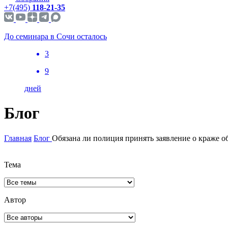
+7(495)
118-21-35
До семинара в Сочи осталось
3
9
дней
Блог
Главная
Блог
Обязана ли полиция принять заявление о краже 
Тема
Автор