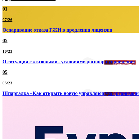
01
07/26
Оспаривание отказа ГЖИ в продлении лицензии
05
10/23
О ситуации с «газовыми» условиями договора управления
05
05/23
Шпаргалка «Как открыть новую управляющую организац