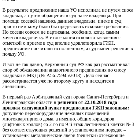
В результате предписание наша УО исполнила не путем сноса
кладовки, а путем обращения в суд на ее владельца. При
помощи соседей нашлись данные владельца, иначе в суд
просто не к кому было бы предъявлять исковые требования.
Но соседи совсем не партизаны, особенно, когда самим
хочется кладовочку. В итоге копия искового заявления с
отметкой о приеме в суд вполне удовлетворила ГЖН,
предписание посчитали исполненным, а суд вынес решение в
пользу УО.
И вот не так давно, Верховный суд РФ как раз рассматривал
спор об обжаловании аналогичного предписания по сносу
кладовки в МКД (№ А56-75945/2018). Дело сейчас
рассматривается уже по второму кругу и находится в
апелляции.
В первый раз Арбитражный суд города Санкт-Петербурга и
Ленинградской области в
решении от 22.10.2018 года
признал следующий пункт предписания ГЖН законным:
допущено переоборудование нежилых помещений
многоквартирного дома, а именно, общих коридоров
(лифтовых холлов) со 2-го по 9-й этаж лестничной клетки № 3
без соответствующих решений в установленном порядке –
установлены металлические двери (решетки) отсекающие