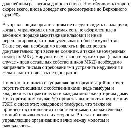
дальнейшим развитием данного спора. Настойчивость сторон,
скорее всего, вновь доведет его рассмотрение до Верховного
суда РФ.
А управляющим организациям не следует сидеть сложа руки,
когда в управляемых ими домах есть не оформленные в
законном порядке межэтажные кладовки и иные
перепланировки, которые уменьшают общее имущество.
Такие случаи необходимо выявлять и фиксировать
документально при весенне-осенних, а также внеочередных
осмотрах МКД. Нарушителям закона и чужих прав (в данном
случае - прав остальных собственников МКД) необходимо
направлять письма с требованиями устранить нарушения и
желательно это делать неоднократно.
Понятно, что никто из управляющих организаций не хочет
портить отношения с собственниками, ведь тамбуры и
кладовки есть практически в каждом многоквартирном доме.
Но в противном случае УО придется выполнять предписания
ГЖН о сносе этих кладовок и тамбуров, что также не
привнесет в отношения с собственниками положительных
эмоций и лояльности с их стороны. Вот так и живут
управляющие организации: вечно между молотом и
наковальней...