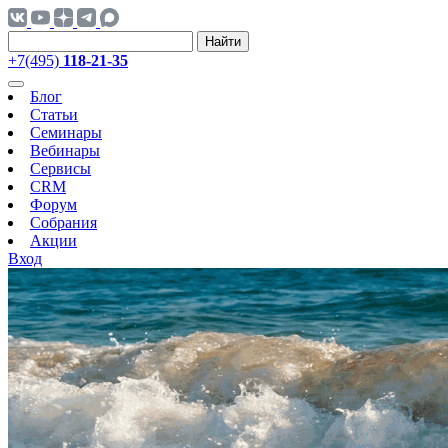
Найти
+7(495)
118-21-35
Блог
Статьи
Семинары
Вебинары
Сервисы
CRM
Форум
Собрания
Акции
Вход