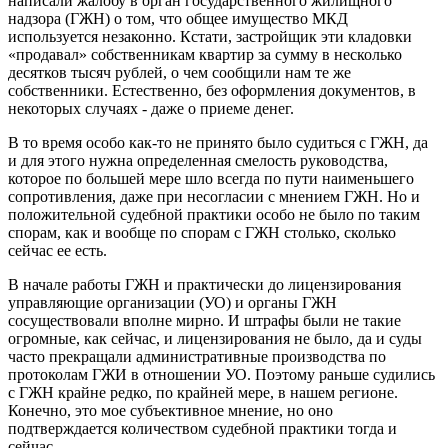
написали жалобу в орган государственного жилищного
надзора (ГЖН) о том, что общее имущество МКД
используется незаконно. Кстати, застройщик эти кладовки
«продавал» собственникам квартир за сумму в несколько
десятков тысяч рублей, о чем сообщили нам те же
собственники. Естественно, без оформления документов, в
некоторых случаях - даже о приеме денег.
В то время особо как-то не принято было судиться с ГЖН, да
и для этого нужна определенная смелость руководства,
которое по большей мере шло всегда по пути наименьшего
сопротивления, даже при несогласии с мнением ГЖН. Но и
положительной судебной практики особо не было по таким
спорам, как и вообще по спорам с ГЖН столько, сколько
сейчас ее есть.
В начале работы ГЖН и практически до лицензирования
управляющие организации (УО) и органы ГЖН
сосуществовали вполне мирно. И штрафы были не такие
огромные, как сейчас, и лицензирования не было, да и суды
часто прекращали административные производства по
протоколам ГЖИ в отношении УО. Поэтому раньше судились
с ГЖН крайне редко, по крайней мере, в нашем регионе.
Конечно, это мое субъективное мнение, но оно
подтверждается количеством судебной практики тогда и
сейчас.