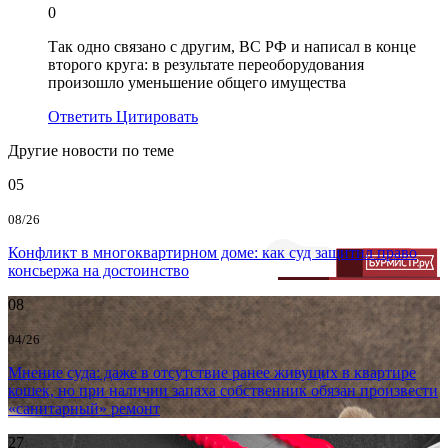
0
Так одно связано с другим, ВС РФ и написал в конце
второго круга: в результате переоборудования
произошло уменьшение общего имущества
Ответить
Цитировать
Другие новости по теме
05
08/26
Конфликт в многоквартирном доме: как суд защитил право
консьержа на достоинство
08
04/26
Мнение суда: даже в отсутствие ранее живущих в квартире
кошек, но при наличии запаха собственник обязан произвести
«санитарный» ремонт
27