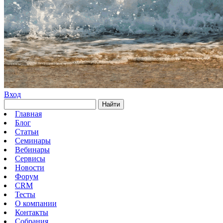
Вход
Найти
Главная
Блог
Статьи
Семинары
Вебинары
Сервисы
Новости
Форум
CRM
Тесты
О компании
Контакты
Собрания