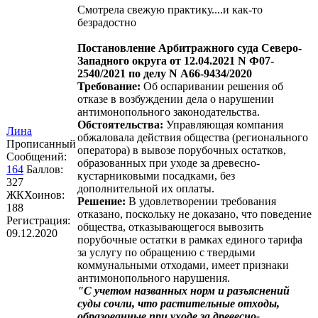
Смотрела свежую практику....и как-то
безрадостно
Постановление Арбитражного суда Северо-
Западного округа от 12.04.2021 N Ф07-
2540/2021 по делу N А66-9434/2020
Требование:
Об оспаривании решения об
отказе в возбуждении дела о нарушении
антимонопольного законодательства.
Обстоятельства:
Управляющая компания
Лина
обжаловала действия общества (регионального
Прописанный
оператора) в вывозе порубочных остатков,
Сообщений:
образованных при уходе за древесно-
164
Баллов:
кустарниковыми посадками, без
327
дополнительной их оплаты.
ЖКХоинов:
Решение:
В удовлетворении требования
188
отказано, поскольку не доказано, что поведение
Регистрация:
общества, отказывающегося вывозить
09.12.2020
порубочные остатки в рамках единого тарифа
за услугу по обращению с твердыми
коммунальными отходами, имеет признаки
антимонопольного нарушения.
"С учетом названных норм и разъяснений
суды сочли, что растительные отходы,
образованные при уходе за древесно-