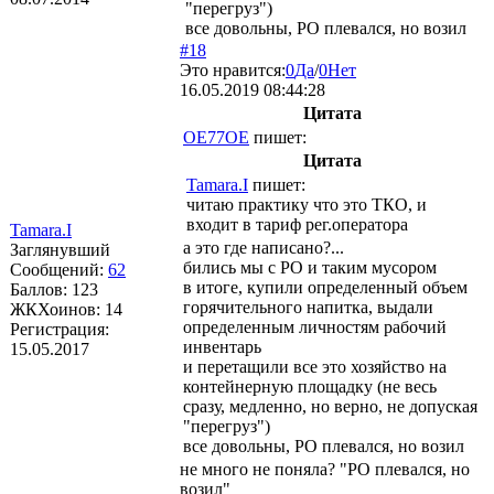
"перегруз")
все довольны, РО плевался, но возил
#18
Это нравится:
0
Да
/
0
Нет
16.05.2019 08:44:28
Цитата
OE77OE
пишет:
Цитата
Tamara.I
пишет:
читаю практику что это ТКО, и
входит в тариф рег.оператора
Tamara.I
а это где написано?...
Заглянувший
бились мы с РО и таким мусором
Сообщений:
62
в итоге, купили определенный объем
Баллов:
123
горячительного напитка, выдали
ЖКХоинов: 14
определенным личностям рабочий
Регистрация:
инвентарь
15.05.2017
и перетащили все это хозяйство на
контейнерную площадку (не весь
сразу, медленно, но верно, не допуская
"перегруз")
все довольны, РО плевался, но возил
не много не поняла? "РО плевался, но
возил"