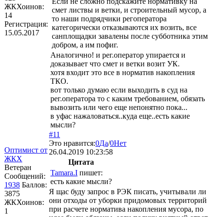
Если не сложно подскажите нормативку на
ЖКХоинов:
смет листвы и ветки, и строительный мусор, а
14
то наши подрядчики регоператора
Регистрация:
категорически отказываются их возить, все
15.05.2017
санплощадки завалены после субботника этим
добром, а им пофиг.
Аналогично! и рег.оператор упирается и
доказывает что смет и ветки возит УК.
хотя входит это все в норматив накопления
ТКО.
вот только думаю если выходить в суд на
рег.оператора то с каким требованием, обязать
вывозить или чего еще непонятно пока...
в уфас нажаловаться..куда еще..есть какие
мысли?
#11
Это нравится:
0
Да
/
0
Нет
Оптимист от
26.04.2019 10:23:58
ЖКХ
Цитата
Ветеран
Tamara.I
пишет:
Сообщений:
есть какие мысли?
1938
Баллов:
Я щас буду запрос в РЭК писать, учитывали ли
3875
они отходы от уборки придомовых территорий
ЖКХоинов:
при расчете норматива накопления мусора, по
1