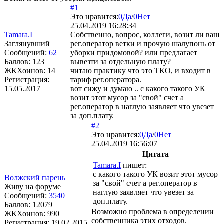
#1
Это нравится:
0
Да
/
0
Нет
25.04.2019 16:28:34
Tamara.I
Собственно, вопрос, коллеги, возит ли ваш
Заглянувший
рег.оператор ветки и прочую шалупонь от
Сообщений:
62
уборки придомовой? или предлагает
Баллов:
123
вывезти за отдельную плату?
ЖКХоинов: 14
читаю практику что это ТКО, и входит в
Регистрация:
тариф рег.оператора.
15.05.2017
вот сижу и думаю .. с какого такого УК
возит этот мусор за "свой" счет а
рег.оператор в наглую заявляет что увезет
за доп.плату.
#2
Это нравится:
0
Да
/
0
Нет
25.04.2019 16:56:07
Цитата
Tamara.I
пишет:
с какого такого УК возит этот мусор
Волжский парень
за "свой" счет а рег.оператор в
Живу на форуме
наглую заявляет что увезет за
Сообщений:
3540
доп.плату.
Баллов:
12079
Возможно проблема в определении
ЖКХоинов: 990
собственника этих отходов.
Регистрация:
19.02.2015