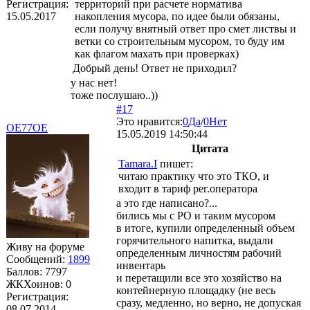
Регистрация:
территорий при расчете норматива
15.05.2017
накопления мусора, по идее были обязаны,
если получу внятный ответ про смет листвы и
ветки со строительным мусором, то буду им
как флагом махать при проверках)
Добрый день! Ответ не приходил?
у нас нет!
тоже послушаю..))
#17
Это нравится:
0
Да
/
0
Нет
OE77OE
15.05.2019 14:50:44
Цитата
Tamara.I
пишет:
читаю практику что это ТКО, и
входит в тариф рег.оператора
а это где написано?...
бились мы с РО и таким мусором
в итоге, купили определенный объем
горячительного напитка, выдали
Живу на форуме
определенным личностям рабочий
Сообщений:
1899
инвентарь
Баллов:
7797
и перетащили все это хозяйство на
ЖКХоинов: 0
контейнерную площадку (не весь
Регистрация:
сразу, медленно, но верно, не допуская
08.07.2014