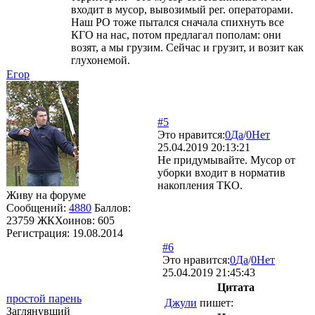
входит в мусор, вывозимый рег. операторами.
Наш РО тоже пытался сначала спихнуть все
КГО на нас, потом предлагал пополам: они
возят, а мы грузим. Сейчас и грузит, и возит как
глухонемой.
Егор
#5
Это нравится:
0
Да
/
0
Нет
25.04.2019 20:13:21
Не придумывайте. Мусор от
уборки входит в норматив
накопления ТКО.
Живу на форуме
Сообщений:
4880
Баллов:
23759
ЖКХоинов: 605
Регистрация:
19.08.2014
#6
Это нравится:
0
Да
/
0
Нет
25.04.2019 21:45:43
Цитата
простой парень
Джули
пишет:
Заглянувший