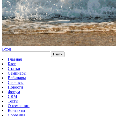
Вход
Найти
Главная
Блог
Статьи
Семинары
Вебинары
Сервисы
Новости
Форум
CRM
Тесты
О компании
Контакты
Собрания