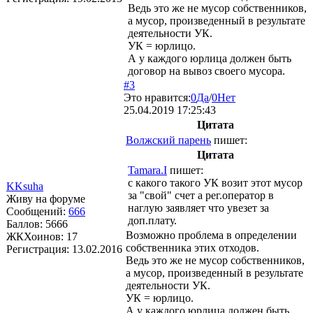
Ведь это же не мусор собственников,
а мусор, произведенный в результате
деятельности УК.
УК = юрлицо.
А у каждого юрлица должен быть
договор на вывоз своего мусора.
#3
Это нравится:
0
Да
/
0
Нет
25.04.2019 17:25:43
Цитата
Волжский парень
пишет:
Цитата
Tamara.I
пишет:
с какого такого УК возит этот мусор
KKsuha
за "свой" счет а рег.оператор в
Живу на форуме
наглую заявляет что увезет за
Сообщений:
666
доп.плату.
Баллов:
5666
Возможно проблема в определении
ЖКХоинов: 17
собственника этих отходов.
Регистрация:
13.02.2016
Ведь это же не мусор собственников,
а мусор, произведенный в результате
деятельности УК.
УК = юрлицо.
А у каждого юрлица должен быть