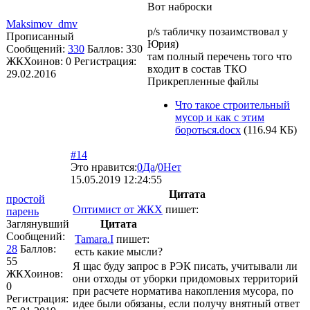
Вот наброски
Maksimov_dmv
p/s табличку позаимствовал у
Прописанный
Юрия)
Сообщений:
330
Баллов:
330
там полный перечень того что
ЖКХоинов: 0
Регистрация:
входит в состав ТКО
29.02.2016
Прикрепленные файлы
Что такое строительный
мусор и как с этим
бороться.docx
(116.94 КБ)
#14
Это нравится:
0
Да
/
0
Нет
15.05.2019 12:24:55
Цитата
простой
Оптимист от ЖКХ
пишет:
парень
Заглянувший
Цитата
Сообщений:
Tamara.I
пишет:
28
Баллов:
есть какие мысли?
55
Я щас буду запрос в РЭК писать, учитывали ли
ЖКХоинов:
они отходы от уборки придомовых территорий
0
при расчете норматива накопления мусора, по
Регистрация:
идее были обязаны, если получу внятный ответ