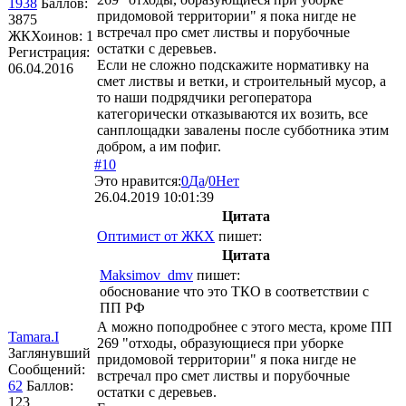
1938
Баллов:
придомовой территории" я пока нигде не
3875
встречал про смет листвы и порубочные
ЖКХоинов: 1
остатки с деревьев.
Регистрация:
Если не сложно подскажите нормативку на
06.04.2016
смет листвы и ветки, и строительный мусор, а
то наши подрядчики регоператора
категорически отказываются их возить, все
санплощадки завалены после субботника этим
добром, а им пофиг.
#10
Это нравится:
0
Да
/
0
Нет
26.04.2019 10:01:39
Цитата
Оптимист от ЖКХ
пишет:
Цитата
Maksimov_dmv
пишет:
обоснование что это ТКО в соответствии с
ПП РФ
А можно поподробнее с этого места, кроме ПП
Tamara.I
269 "отходы, образующиеся при уборке
Заглянувший
придомовой территории" я пока нигде не
Сообщений:
встречал про смет листвы и порубочные
62
Баллов:
остатки с деревьев.
123