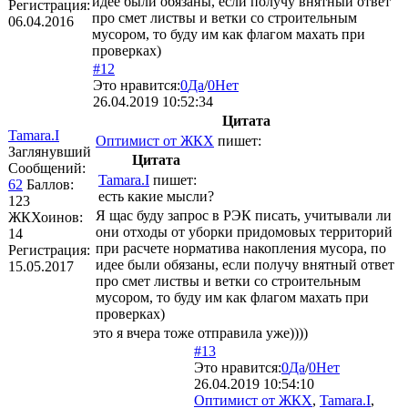
идее были обязаны, если получу внятный ответ
Регистрация:
про смет листвы и ветки со строительным
06.04.2016
мусором, то буду им как флагом махать при
проверках)
#12
Это нравится:
0
Да
/
0
Нет
26.04.2019 10:52:34
Цитата
Tamara.I
Оптимист от ЖКХ
пишет:
Заглянувший
Цитата
Сообщений:
Tamara.I
пишет:
62
Баллов:
есть какие мысли?
123
Я щас буду запрос в РЭК писать, учитывали ли
ЖКХоинов:
они отходы от уборки придомовых территорий
14
при расчете норматива накопления мусора, по
Регистрация:
идее были обязаны, если получу внятный ответ
15.05.2017
про смет листвы и ветки со строительным
мусором, то буду им как флагом махать при
проверках)
это я вчера тоже отправила уже))))
#13
Это нравится:
0
Да
/
0
Нет
26.04.2019 10:54:10
Оптимист от ЖКХ
,
Tamara.I
,