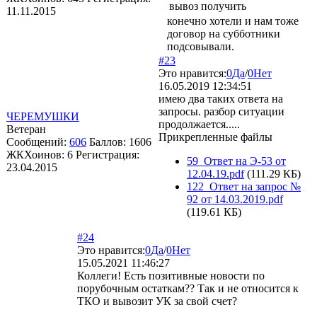
вывоз получить
11.11.2015
конечно хотели и нам тоже
договор на субботники
подсовывали.
#23
Это нравится:
0
Да
/
0
Нет
16.05.2019 12:34:51
имею два таких ответа на
запросы. разбор ситуации
ЧЕРЕМУШКИ
продолжается.....
Ветеран
Прикрепленные файлы
Сообщений:
606
Баллов:
1606
ЖКХоинов: 6
Регистрация:
59_Ответ на Э-53 от
23.04.2015
12.04.19.pdf
(111.29 КБ)
122_Ответ на запрос №
92 от 14.03.2019.pdf
(119.61 КБ)
#24
Это нравится:
0
Да
/
0
Нет
15.05.2021 11:46:27
Коллеги! Есть позитивные новости по
порубочным остаткам?? Так и не относится к
ТКО и вывозит УК за свой счет?