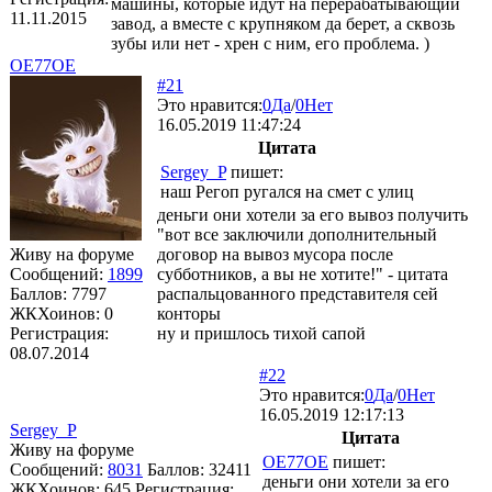
машины, которые идут на перерабатывающий
11.11.2015
завод, а вместе с крупняком да берет, а сквозь
зубы или нет - хрен с ним, его проблема. )
OE77OE
#21
Это нравится:
0
Да
/
0
Нет
16.05.2019 11:47:24
Цитата
Sergey_P
пишет:
наш Регоп ругался на смет с улиц
деньги они хотели за его вывоз получить
"вот все заключили дополнительный
Живу на форуме
договор на вывоз мусора после
Сообщений:
1899
субботников, а вы не хотите!" - цитата
Баллов:
7797
распальцованного представителя сей
ЖКХоинов: 0
конторы
Регистрация:
ну и пришлось тихой сапой
08.07.2014
#22
Это нравится:
0
Да
/
0
Нет
16.05.2019 12:17:13
Sergey_P
Цитата
Живу на форуме
OE77OE
пишет:
Сообщений:
8031
Баллов:
32411
деньги они хотели за его
ЖКХоинов: 645
Регистрация: