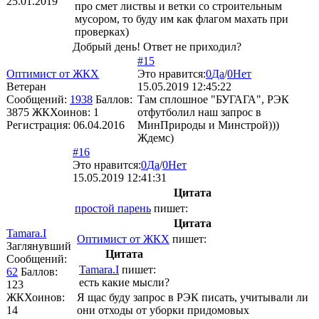
25.01.2019
про смет листвы и ветки со строительным
мусором, то буду им как флагом махать при
проверках)
Добрый день! Ответ не приходил?
#15
Оптимист от ЖКХ
Это нравится:
0
Да
/
0
Нет
Ветеран
15.05.2019 12:45:22
Сообщений:
1938
Баллов:
Там сплошное "БУГАГА", РЭК
3875
ЖКХоинов: 1
отфутболил наш запрос в
Регистрация:
06.04.2016
МинПрироды и Минстрой)))
Ждемс)
#16
Это нравится:
0
Да
/
0
Нет
15.05.2019 12:41:31
Цитата
простой парень
пишет:
Цитата
Tamara.I
Оптимист от ЖКХ
пишет:
Заглянувший
Цитата
Сообщений:
Tamara.I
пишет:
62
Баллов:
есть какие мысли?
123
ЖКХоинов:
Я щас буду запрос в РЭК писать, учитывали ли
14
они отходы от уборки придомовых