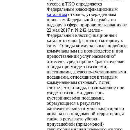
мусора к ТКО определяется
Федеральным классификационным
каталогом
отходов, утвержденным
приказом Федеральной службы по
надзору в сфере природопользования от
22 мая 2017 г. N 242 (далее -
Федеральный классификационный
каталог отходов), согласно которому к
типу "Отходы коммунальные, подобные
коммунальным на производстве и при
предоставлении услуг населению"
отнесены среди прочих "растительные
отходы при уходе за газонами,
цветниками, древесно-кустарниковыми
посадками, относящиеся к твердым
коммунальным отходам". Истец
считает, что отходы, возникающие при
уходе за газонами, древесно-
кустарниковыми посадками,
образующиеся в результате
жизнедеятельности многоквартирного
дома на его придомовой территории, а
также в результате уборки
приусадебной (придомовой)
территории индивидуального жилого