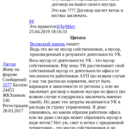
договор на вывоз своего мусора.
Это как ???? Договор насчет веток и
листвы заключать.
#4
Это нравится:
0
Да
/
0
Нет
25.04.2019 18:16:33
Цитата
Волжский парень
пишет:
Ведь это же не мусор собственников, а мусор,
произведенный в результате деятельности УК.
Весь мусор от деятельности УК - это мусор
Джули
собственников. Юр лицо УК рассчитывает свой
Живу на
собственный мусор от деятельности офиса от
форуме
численности работников АУП (во всяком случае
Сообщений:
у нас так расписан норматив, могут быть
3577
Баллов:
вариации в зависимости от региона ), или же
24453
заключает договор о вывозе мусора по факту (во
ЖКХоинов:
всяком случае я умудрилась заключить именно
530
такой). Но даже эти затраты включаются УК в
Регистрация:
расходы (в строку управления). Я дико
28.03.2017
извиняюсь, но каким образом работник офиса
или же даже слесарь может образовать мусор в
виде веток? Нет уж, смет и ветки с придомовой
территории - это мусор собственников и он