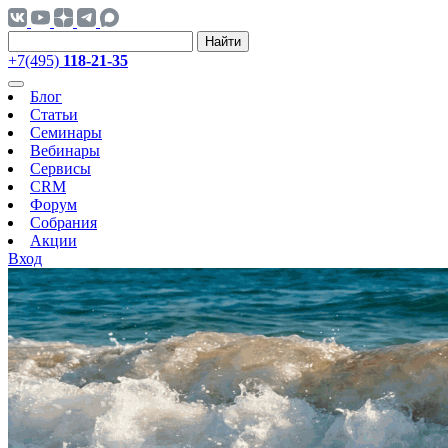
Найти
+7(495)
118-21-35
Блог
Статьи
Семинары
Вебинары
Сервисы
CRM
Форум
Собрания
Акции
Вход