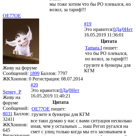
мы тоже хотим что бы РО плевался, но
возил, за тариф!!!
OE77OE
#19
Это нравится:
0
Да
/
0
Нет
16.05.2019 11:36:01
Цитата
Tamara.I
пишет:
что бы РО плевался,
но возил, за тариф!!!
грузите в бункеры для
Живу на форуме
КГМ
Сообщений:
1899
Баллов:
7797
ЖКХоинов: 0
Регистрация:
08.07.2014
#20
Это нравится:
0
Да
/
0
Нет
Sergey_P
16.05.2019 11:40:21
Живу на
Цитата
форуме
Сообщений:
OE77OE
пишет:
8031
Баллов:
грузите в бункеры для КГМ
32411
все таки думаю у нас с вами ситуация несколько
ЖКХоинов:
иная, чем у остальных ... наш Регоп ругался на
645
смет с улиц только когда мы его засовываем в
Регистрация: