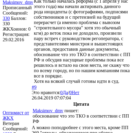
Как только началась реформа (с 1 апреля у нас
Maksimov_dmv
этого года) мы начали актировать данного
Прописанный
рода инциденты (с фотографиями, подписями
Сообщений:
собственников и с претензией на будущий
330
Баллов:
перерасчет (а именно проблема с вывозом
330
"строительного мусора" хотя это обычный
ЖКХоинов: 0
кгм) до веток пока не доходило, произвели
Регистрация:
пару встреч с руководством регоператора, с
29.02.2016
представителями минстроя и вышестоящих
органов, предоставив данные документы,
обоснование что это ТКО в соответствии с ПП
РФ и обсудив насущные проблемы пока все
решилось и встало на свои места, не скажу что
по всему городу, но по нашим компаниям пока
все в порядке.
Хотя на всякий случай готовы идти в суд.
#9
Это нравится:
0
Да
/
0
Нет
26.04.2019 07:07:04
Цитата
Maksimov_dmv
пишет:
Оптимист от
обоснование что это ТКО в соответствии с ПП
ЖКХ
РФ
Ветеран
А можно поподробнее с этого места, кроме ПП
Сообщений:
269 "отходы, образующиеся при уборке