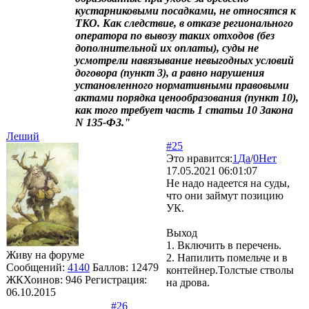
кустарниковыми посадками, не относятся к
ТКО. Как следствие, в отказе регионального
оператора по вывозу таких отходов (без
дополнительной их оплаты), суды не
усмотрели навязывание невыгодных условий
договора (пункт 3), а равно нарушения
установленного нормативными правовыми
актами порядка ценообразования (пункт 10),
как того требует часть 1 статьи 10 Закона
N 135-ФЗ."
Леший
#25
Это нравится:
1
Да
/
0
Нет
17.05.2021 06:01:07
Не надо надеется на суды,
что они займут позицию
УК.
Выход
1. Включить в перечень.
Живу на форуме
2. Напилить помельче и в
Сообщений:
4140
Баллов:
12479
контейнер.Толстые стволы
ЖКХоинов: 946
Регистрация:
на дрова.
06.10.2015
#26