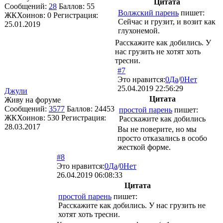
Цитата
Сообщений:
28
Баллов:
55
Волжский парень
пишет:
ЖКХоинов: 0
Регистрация:
Сейчас и грузит, и возит как
25.01.2019
глухонемой.
Расскажите как добились. У
нас грузить не хотят хоть
тресни.
#7
Это нравится:
0
Да
/
0
Нет
25.04.2019 22:56:29
Джули
Цитата
Живу на форуме
Сообщений:
3577
Баллов:
24453
простой парень
пишет:
ЖКХоинов: 530
Регистрация:
Расскажите как добились
28.03.2017
Вы не поверите, но мы
просто отказались в особо
жесткой форме.
#8
Это нравится:
0
Да
/
0
Нет
26.04.2019 06:08:33
Цитата
простой парень
пишет:
Расскажите как добились. У нас грузить не
хотят хоть тресни.