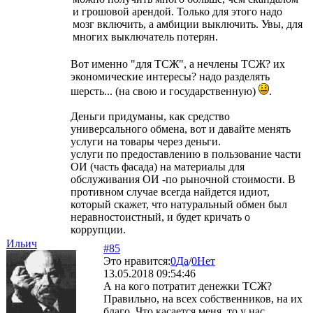
и грошовой арендой. Только для этого надо
мозг включить, а амбиции выключить. Увы, для
многих выключатель потерян.
Вот именно "для ТСЖ", а нечлены ТСЖ? их
экономические интересы? надо разделять
шерсть... (на свою и государственную)
.
Деньги придуманы, как средство
универсального обмена, вот и давайте менять
услуги на товары через деньги.
услуги по предоставлению в пользование части
ОИ (часть фасада) на материалы для
обслуживания ОИ -по рыночной стоимости. В
противном случае всегда найдется идиот,
который скажет, что натуральный обмен был
неравностоистный, и будет кричать о
коррупции.
Ильич
#85
Это нравится:
0
Да
/
0
Нет
13.05.2018 09:54:46
А на кого потратит денежки ТСЖ?
Правильно, на всех собственников, на их
благо. Что касается меня, то у нас