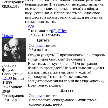
Регистрация:
безразмерные (!!!) вывески (не только магазины,
09.05.2018
но и мастерские, юристы, аптеки) на общем
имуществе дома. Использовать общедомовое
имущество в коммерческих целях и не скем не
согласовывать это.
#79
Это нравится:
0
Да
/
0
Нет
12.05.2018 09:44:06
Ильич
Цитата
Сопромат
пишет:
0,6м на 1 м.
Откуда увидеть? С противоположной стороны
улицы через бинокль? Не смешите!
Вам что, жаль кусок стены? Он всё равно
Живу на
бездарно пропадает? Не будет вывески - уедет
форуме
аптека. Так вы же туда сами и ходите!
Сообщений:
Договаривайтесь с собственниками/
12130
Баллов:
арендаторами: заплатят они не глядя копеечку.
41859
Всем только польза.
ЖКХоинов:
Цитата
3949
Регистрация:
Сопромат
пишет:
17.01.2015
Использовать общедомовое имущество в
коммерческих целях