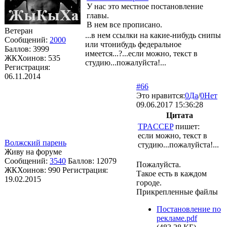
У нас это местное постановление
главы.
В нем все прописано.
Ветеран
...в нем ссылки на какие-нибудь снипы
Сообщений:
2000
или чтонибудь федеральное
Баллов:
3999
имеется...?...если можно, текст в
ЖКХоинов: 535
студию...пожалуйста!...
Регистрация:
06.11.2014
#66
Это нравится:
0
Да
/
0
Нет
09.06.2017 15:36:28
Цитата
TPACCEP
пишет:
если можно, текст в
Волжский парень
студию...пожалуйста!...
Живу на форуме
Сообщений:
3540
Баллов:
12079
Пожалуйста.
ЖКХоинов: 990
Регистрация:
Такое есть в каждом
19.02.2015
городе.
Прикрепленные файлы
Постановление по
рекламе.pdf