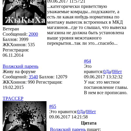
09.06.2017 11:57:21
...категорически приветствую
уважаемые комрады...подскажите, а
есть ли какая нибудь нормативка по
монтажу вывесок встроенных в МКД
магазинов...где то слышал, что вывеска
Ветеран
магазина не должна быть установлена
Сообщений:
2000
выше уровня межэтажного
Баллов:
3999
перекрытия...так ли это...спасибо...
ЖКХоинов: 535
Регистрация:
06.11.2014
#64
Волжский парень
Это
Живу на форуме
нравится:
0
Да
/
0
Нет
Сообщений:
3540
Баллов:
12079
09.06.2017 13:32:32
ЖКХоинов: 990
Регистрация:
У нас это местное
19.02.2015
постановление главы.
В нем все прописано.
TPACCEP
#65
Это нравится:
0
Да
/
0
Нет
09.06.2017 14:21:58
Цитата
Волжский парень
пишет: