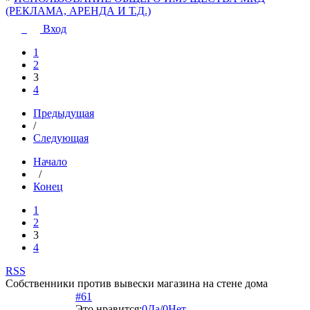
(РЕКЛАМА, АРЕНДА И Т.Д.)
Вход
1
2
3
4
Предыдущая
/
Следующая
Начало
/
Конец
1
2
3
4
RSS
Собственники против вывески магазина на стене дома
#61
Это нравится:
0
Да
/
0
Нет