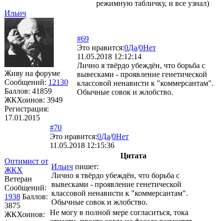
режимную табличку, и все узнал)
Ильич
#69
Это нравится:
0
Да
/
0
Нет
11.05.2018 12:12:14
Лично я твёрдо убеждён, что борьба с
Живу на форуме
вывесками - проявление генетической
Сообщений:
12130
классовой ненависти к "коммерсантам".
Баллов:
41859
Обычные совок и жлобство.
ЖКХоинов: 3949
Регистрация:
17.01.2015
#70
Это нравится:
0
Да
/
0
Нет
11.05.2018 12:15:36
Цитата
Оптимист от
Ильич
пишет:
ЖКХ
Лично я твёрдо убеждён, что борьба с
Ветеран
вывесками - проявление генетической
Сообщений:
классовой ненависти к "коммерсантам".
1938
Баллов:
Обычные совок и жлобство.
3875
Не могу в полной мере согласиться, тока
ЖКХоинов: