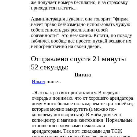
же получает номера бесплатно, и за страховку
приходится платить....
Администрация лукавит, она говорит: "фирма
имеет право безвозмездно использовать чужую
собственность для реализации своей
обязанности" -это незаконно. Кстати, по поводу
табличек вообще все просто: пускай вешают их
непосредственно на своей двери.
Отправлено спустя 21 минуты
52 секунды:
Цитата
Ильич
пишет:
..Я-то как раз воспринять могу. В первую
очередь я понимаю, что от хорошего арендатора
дому много больше пользы, чем те три копейки,
которые можно выкрутить (а можно по-
хорошему договориться). В моём доме есть
копи-центр и магазин сантехники. Нормальные
отношения с хозяевами нежилых и
арендаторами. Так вот: скидками для ТСЖ
можно получить много больше, чем скандалом