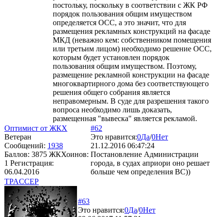
постольку, поскольку в соответствии с ЖК РФ
порядок пользования общим имуществом
определяется ОСС, а это значит, что для
размещения рекламных конструкций на фасаде
МКД (неважно кем: собственником помещения
или третьим лицом) необходимо решение ОСС,
которым будет установлен порядок
пользования общим имуществом. Поэтому,
размещение рекламной конструкции на фасаде
многоквартирного дома без соответствующего
решения общего собрания является
неправомерным. В суде для разрешения такого
вопроса необходимо лишь доказать,
размещенная "вывеска" является рекламой.
Оптимист от ЖКХ
#62
Ветеран
Это нравится:
0
Да
/
0
Нет
Сообщений:
1938
21.12.2016 06:47:24
Баллов:
3875
ЖКХоинов:
Постановление Администрации
1
Регистрация:
города, в судах априори оно решает
06.04.2016
больше чем определения ВС))
TPACCEP
#63
Это нравится:
0
Да
/
0
Нет