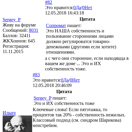
#82
Это нравится:
0
Да
/
0
Нет
12.05.2018 16:43:18
Цитата
Sergey_P
Живу на форуме
Сопромат
пишет:
Сообщений:
8031
Это НАША собственность и
Баллов:
32411
пользование сторонними лицами
ЖКХоинов: 645
должно регулироватся товарно-
Регистрация:
денежными (другими если хотите)
11.11.2015
отношениями.
а с чего они сторонние, если находяцца в
вашем же доме ... Это и ИХ
собственность тоже.
#83
Это нравится:
0
Да
/
0
Нет
12.05.2018 20:46:09
Цитата
Sergey_P
пишет:
Это и ИХ собственность тоже
Ключевые слова! Если пятэтажка, то
Ильич
процентов так 20% - собственность нежилых.
Классовый подход (см. синдром Шарикова)
неистребим.