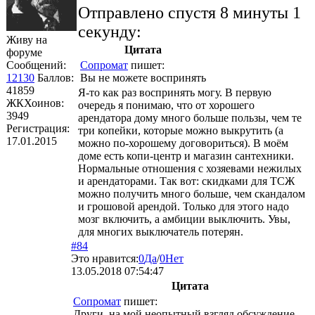
Отправлено спустя 8 минуты 1
секунду:
Живу на
Цитата
форуме
Сообщений:
Сопромат
пишет:
12130
Баллов:
Вы не можете воспринять
41859
Я-то как раз воспринять могу. В первую
ЖКХоинов:
очередь я понимаю, что от хорошего
3949
арендатора дому много больше пользы, чем те
Регистрация:
три копейки, которые можно выкрутить (а
17.01.2015
можно по-хорошему договориться). В моём
доме есть копи-центр и магазин сантехники.
Нормальные отношения с хозяевами нежилых
и арендаторами. Так вот: скидками для ТСЖ
можно получить много больше, чем скандалом
и грошовой арендой. Только для этого надо
мозг включить, а амбиции выключить. Увы,
для многих выключатель потерян.
#84
Это нравится:
0
Да
/
0
Нет
13.05.2018 07:54:47
Цитата
Сопромат
пишет:
Други, на мой неопытный взгляд обсуждение