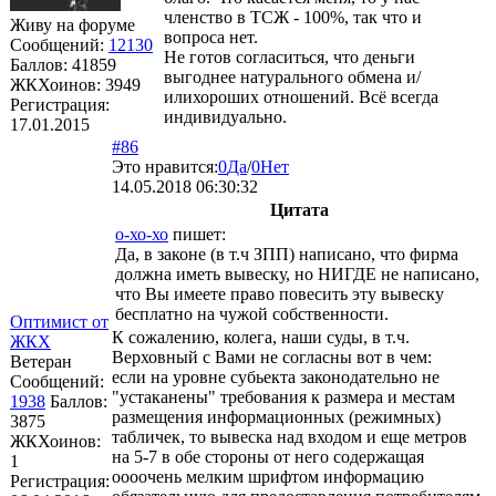
членство в ТСЖ - 100%, так что и
Живу на форуме
вопроса нет.
Сообщений:
12130
Не готов согласиться, что деньги
Баллов:
41859
выгоднее натурального обмена и/
ЖКХоинов: 3949
илихороших отношений. Всё всегда
Регистрация:
индивидуально.
17.01.2015
#86
Это нравится:
0
Да
/
0
Нет
14.05.2018 06:30:32
Цитата
о-хо-хо
пишет:
Да, в законе (в т.ч ЗПП) написано, что фирма
должна иметь вывеску, но НИГДЕ не написано,
что Вы имеете право повесить эту вывеску
бесплатно на чужой собственности.
Оптимист от
К сожалению, колега, наши суды, в т.ч.
ЖКХ
Верховный с Вами не согласны вот в чем:
Ветеран
если на уровне субьекта законодательно не
Сообщений:
"устаканены" требования к размера и местам
1938
Баллов:
размещения информационных (режимных)
3875
табличек, то вывеска над входом и еще метров
ЖКХоинов:
на 5-7 в обе стороны от него содержащая
1
оооочень мелким шрифтом информацию
Регистрация: