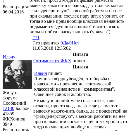
отчасти, просто когда на фасаде разместят
1
вывеску какого-нить банка, да с подсветкой да
Регистрация:
"фильдеперстовую", а весной работяги на нее
06.04.2016
при скалывании сосулек пару штук уронют, от
тогда во мне прям вообще классовая ненависть
подымается "душною волною" и охота взять
вилы и пойти "раскулачивать буржуев")
#71
Это нравится:
0
Да
/
0
Нет
11.05.2018 12:35:02
Цитата
Ильич
Оптимист от ЖКХ
пишет:
Цитата
Ильич
пишет:
Лично я твёрдо убеждён, что борьба с
вывесками - проявление генетической
классовой ненависти к "коммерсантам".
Живу на
Обычные совок и жлобство.
форуме
Не могу в полной мере согласиться, тока
Сообщений:
отчасти, просто когда на фасаде разместят
12130
Баллов:
вывеску какого-нить банка, да с подсветкой да
41859
"фильдеперстовую", а весной работяги на нее
ЖКХоинов:
при скалывании сосулек пару штук уронют, от
3949
тогда во мне прям вообще классовая
Регистрация: