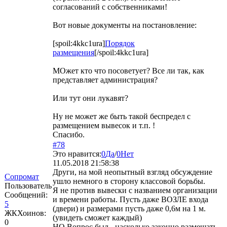
согласований с собственниками!
Вот новые документы на постановление:
[spoil:4kkc1ura]
Порядок
размещения
[/spoil:4kkc1ura]
МОжет кто что посоветует? Все ли так, как
представляет администрация?
Или тут они лукавят?
Ну не может же быть такой беспредел с
размещением вывесок и т.п. !
Спасибо.
#78
Это нравится:
0
Да
/
0
Нет
11.05.2018 21:58:38
Други, на мой неопытный взгляд обсуждение
Сопромат
ушло немного в сторону классовой борьбы.
Пользователь
Я не против вывески с названием организации
Сообщений:
и времени работы. Пусть даже ВОЗЛЕ входа
5
(двери) и размерами пусть даже 0,6м на 1 м.
ЖКХоинов:
(увидеть сможет каждый)
0
НО Вопрос был - насколько законно размещать