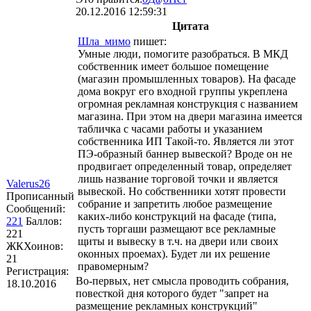
20.12.2016 12:59:31
Цитата
Шла_мимо
пишет:
Умные люди, помогите разобраться. В МКД
собственник имеет большое помещение
(магазин промышленных товаров). На фасаде
дома вокруг его входной группы укреплена
огромная рекламная конструкция с названием
магазина. При этом на двери магазина имеется
табличка с часами работы и указанием
собственника ИП Такой-то. Является ли этот
ПЭ-образный баннер вывеской? Вроде он не
продвигает определенный товар, определяет
лишь название торговой точки и является
Valerus26
вывеской. Но собственники хотят провести
Прописанный
собрание и запретить любое размещение
Сообщений:
каких-либо конструкций на фасаде (типа,
221
Баллов:
пусть торгаши размещают все рекламные
221
щиты и вывеску в т.ч. на двери или своих
ЖКХоинов:
оконных проемах). Будет ли их решение
21
правомерным?
Регистрация:
Во-первых, нет смысла проводить собрания,
18.10.2016
повесткой дня которого будет "запрет на
размещение рекламных конструкций"