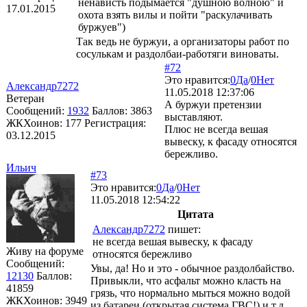
ненависть подымается "душною волною" и
17.01.2015
охота взять вилы и пойти "раскулачивать
буржуев")
Так ведь не буржуи, а организаторы работ по
сосулькам и раздолбаи-работяги виноваты.
#72
Это нравится:
0
Да
/
0
Нет
Александр7272
11.05.2018 12:37:06
Ветеран
А буржуи претензии
Сообщений:
1932
Баллов:
3863
выставляют.
ЖКХоинов: 177
Регистрация:
Плюс не всегда вешая
03.12.2015
вывеску, к фасаду относятся
бережливо.
Ильич
#73
Это нравится:
0
Да
/
0
Нет
11.05.2018 12:54:22
Цитата
Александр7272
пишет:
не всегда вешая вывеску, к фасаду
Живу на форуме
относятся бережливо
Сообщений:
Увы, да! Но и это - обычное раздолбайство.
12130
Баллов:
Привыкли, что асфальт можно класть на
41859
грязь, что нормально мыться можно водой
ЖКХоинов: 3949
из батареи (открытая система ГВС!) и т.д.