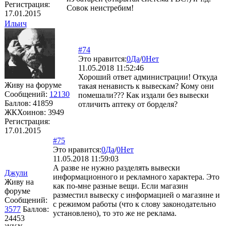
Регистрация:
Совок неистребим!
17.01.2015
Ильич
#74
Это нравится:
0
Да
/
0
Нет
11.05.2018 11:52:46
Хороший ответ администрации! Откуда
Живу на форуме
такая ненависть к вывескам? Кому они
Сообщений:
12130
помешали??? Как издали без вывески
Баллов:
41859
отличить аптеку от борделя?
ЖКХоинов: 3949
Регистрация:
17.01.2015
#75
Это нравится:
0
Да
/
0
Нет
11.05.2018 11:59:03
А разве не нужно разделять вывески
Джули
информационного и рекламного характера. Это
Живу на
как по-мне разные вещи. Если магазин
форуме
разместил вывеску с информацией о магазине и
Сообщений:
с режимом работы (что к слову законодательно
3577
Баллов:
установлено), то это же не реклама.
24453