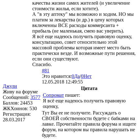
качества жизни самих жителей (и увеличение
стоимости жилья, если хотите).
А "в эту аптеку" мы возможно и ходим. НО мы
платим за лекарства (и др.) в цену которых
включенны ВСЕ расходы коммерсанта +
прибыль (не маленькая, смею вас уверить).
Я всё еще надеюсь получить правовую оценку,
консультацию, совет относительно этой
массовой проблемы которая имеет место быть
практически везде. И возможные пути решения,
если они существуют.
Спасибо.
#81
Это нравится:
0
Да
/
0
Нет
12.05.2018 12:49:55
Джули
Цитата
Живу на форуме
Сопромат
пишет:
Сообщений:
3577
Я всё еще надеюсь получить правовую
Баллов:
24453
оценку,
ЖКХоинов: 530
Тут Вы ее не получите. Рассуждать о
Регистрация:
СВОЕЙ собственности будете с бабками на
28.03.2017
лавке. Прочитайте правила форума и ищите
форум, на котором вы правила нарушать не
будете.