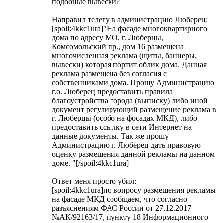
подобные вывески?
Направил телегу в администрацию Люберец:
[spoil:4kkc1ura]"На фасаде многоквартирного
дома по адресу МО, г. Люберцы,
Комсомольский пр., дом 16 размещена
многочисленная реклама (щиты, баннеры,
вывески) которая портит облик дома. Данная
реклама размещена без согласия с
собственниками дома. Прошу Администрацию
г.о. Люберец предоставить правила
благоустройства города (выписку) либо иной
документ регулирующий размещение реклама в
г. Люберцы (особо на фосадах МКД), либо
предоставить ссылку в сети Интернет на
данные документы. Так же прошу
Администрацию г. Люберец дать правовую
оценку размещения данной рекламы на данном
доме. "[/spoil:4kkc1ura]
Ответ меня просто убил:
[spoil:4kkc1ura]по вопросу размещения рекламы
на фасаде МКД сообщаем, что согласно
разъяснениям ФАС России от 27.12.2017
№АК/92163/17, пункту 18 Информационного