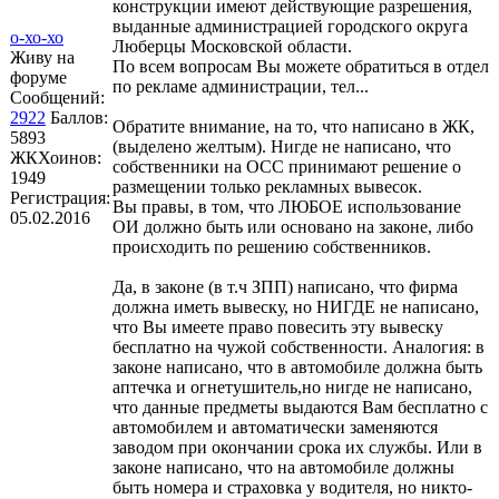
конструкции имеют действующие разрешения,
выданные администрацией городского округа
о-хо-хо
Люберцы Московской области.
Живу на
По всем вопросам Вы можете обратиться в отдел
форуме
по рекламе администрации, тел...
Сообщений:
2922
Баллов:
Обратите внимание, на то, что написано в ЖК,
5893
(выделено желтым). Нигде не написано, что
ЖКХоинов:
собственники на ОСС принимают решение о
1949
размещении только рекламных вывесок.
Регистрация:
Вы правы, в том, что ЛЮБОЕ использование
05.02.2016
ОИ должно быть или основано на законе, либо
происходить по решению собственников.
Да, в законе (в т.ч ЗПП) написано, что фирма
должна иметь вывеску, но НИГДЕ не написано,
что Вы имеете право повесить эту вывеску
бесплатно на чужой собственности. Аналогия: в
законе написано, что в автомобиле должна быть
аптечка и огнетушитель,но нигде не написано,
что данные предметы выдаются Вам бесплатно с
автомобилем и автоматически заменяются
заводом при окончании срока их службы. Или в
законе написано, что на автомобиле должны
быть номера и страховка у водителя, но никто-