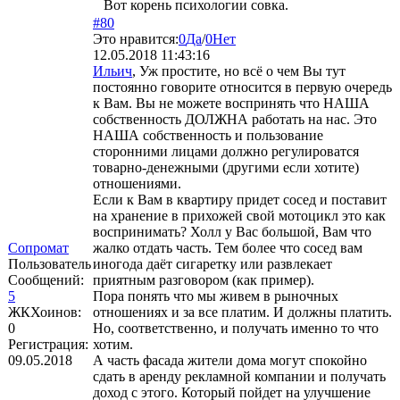
Вот корень психологии совка.
#80
Это нравится:
0
Да
/
0
Нет
12.05.2018 11:43:16
Ильич
, Уж простите, но всё о чем Вы тут
постоянно говорите относится в первую очередь
к Вам. Вы не можете воспринять что НАША
собственность ДОЛЖНА работать на нас. Это
НАША собственность и пользование
сторонними лицами должно регулироватся
товарно-денежными (другими если хотите)
отношениями.
Если к Вам в квартиру придет сосед и поставит
на хранение в прихожей свой мотоцикл это как
воспринимать? Холл у Вас большой, Вам что
Сопромат
жалко отдать часть. Тем более что сосед вам
Пользователь
иногода даёт сигаретку или развлекает
Сообщений:
приятным разговором (как пример).
5
Пора понять что мы живем в рыночных
ЖКХоинов:
отношениях и за все платим. И должны платить.
0
Но, соответственно, и получать именно то что
Регистрация:
хотим.
09.05.2018
А часть фасада жители дома могут спокойно
сдать в аренду рекламной компании и получать
доход с этого. Который пойдет на улучшение