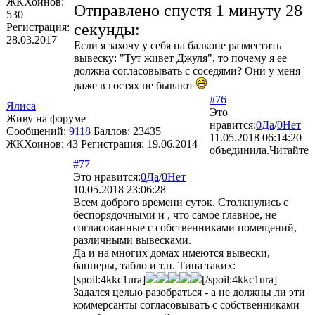
ЖКХоинов:
Отправлено спустя 1 минуту 28
530
секунды:
Регистрация:
28.03.2017
Если я захочу у себя на балконе разместить
вывеску: "Тут живет Джуля", то почему я ее
должна согласовывать с соседями? Они у меня
даже в гостях не бывают
#76
Ялиса
Это
Живу на форуме
нравится:
0
Да
/
0
Нет
Сообщений:
9118
Баллов:
23435
11.05.2018 06:14:20
ЖКХоинов: 43
Регистрация:
19.06.2014
объединила.Читайте
#77
Это нравится:
0
Да
/
0
Нет
10.05.2018 23:06:28
Всем доброго времени суток. Столкнулись с
беспорядочными и , что самое главное, не
согласованные с собственниками помещений,
различными вывесками.
Да и на многих домах имеются вывески,
баннеры, табло и т.п. Типа таких:
[spoil:4kkc1ura]
[/spoil:4kkc1ura]
Задался целью разобраться - а не должны ли эти
коммерсанты согласовывать с собственниками