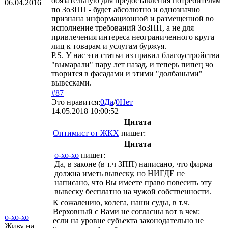
обязательную для предоставления потребителям
06.04.2016
по ЗоЗПП - будет абсолютно и однозначно
признана информационной и размещенной во
исполнение требований ЗоЗПП, а не для
привлечения интереса неограниченного круга
лиц к товарам и услугам буржуя.
P.S. У нас эти статьи из правил благоустройства
"вымарали" пару лет назад, и теперь пипец чо
творится в фасадами и этими "долбаными"
вывесками.
#87
Это нравится:
0
Да
/
0
Нет
14.05.2018 10:00:52
Цитата
Оптимист от ЖКХ
пишет:
Цитата
о-хо-хо
пишет:
Да, в законе (в т.ч ЗПП) написано, что фирма
должна иметь вывеску, но НИГДЕ не
написано, что Вы имеете право повесить эту
вывеску бесплатно на чужой собственности.
К сожалению, колега, наши суды, в т.ч.
Верховный с Вами не согласны вот в чем:
о-хо-хо
если на уровне субьекта законодательно не
Живу на