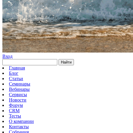
Вход
Найти
Главная
Блог
Статьи
Семинары
Вебинары
Сервисы
Новости
Форум
CRM
Тесты
О компании
Контакты
Собрания