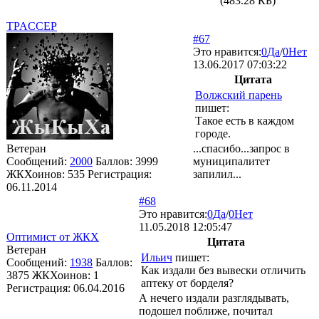
(483.28 КБ)
TPACCEP
#67
Это нравится:
0
Да
/
0
Нет
13.06.2017 07:03:22
Цитата
Волжский парень
пишет:
Такое есть в каждом
городе.
Ветеран
...спасибо...запрос в
Сообщений:
2000
Баллов:
3999
муниципалитет
ЖКХоинов: 535
Регистрация:
запилил...
06.11.2014
#68
Это нравится:
0
Да
/
0
Нет
11.05.2018 12:05:47
Оптимист от ЖКХ
Цитата
Ветеран
Ильич
пишет:
Сообщений:
1938
Баллов:
Как издали без вывески отличить
3875
ЖКХоинов: 1
аптеку от борделя?
Регистрация:
06.04.2016
А нечего издали разглядывать,
подошел поближе, почитал