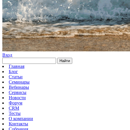
Вход
Найти
Главная
Блог
Статьи
Семинары
Вебинары
Сервисы
Новости
Форум
CRM
Тесты
О компании
Контакты
Собрания