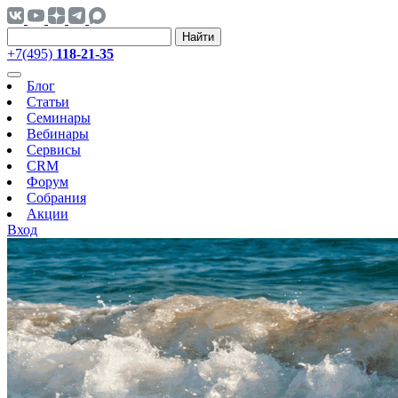
Найти
+7(495)
118-21-35
Блог
Статьи
Семинары
Вебинары
Сервисы
CRM
Форум
Собрания
Акции
Вход