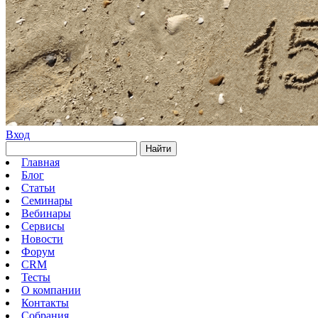
Вход
Найти
Главная
Блог
Статьи
Семинары
Вебинары
Сервисы
Новости
Форум
CRM
Тесты
О компании
Контакты
Собрания