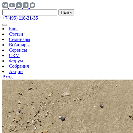
Найти
+7(495)
118-21-35
Блог
Статьи
Семинары
Вебинары
Сервисы
CRM
Форум
Собрания
Акции
Вход