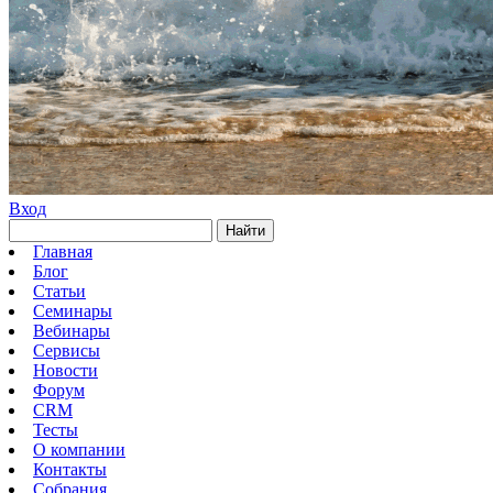
Вход
Найти
Главная
Блог
Статьи
Семинары
Вебинары
Сервисы
Новости
Форум
CRM
Тесты
О компании
Контакты
Собрания