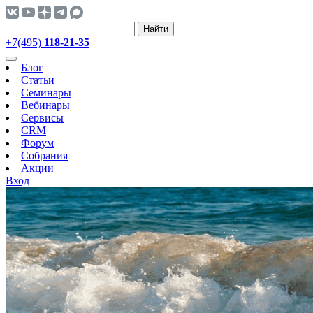
Найти
+7(495)
118-21-35
Блог
Статьи
Семинары
Вебинары
Сервисы
CRM
Форум
Собрания
Акции
Вход