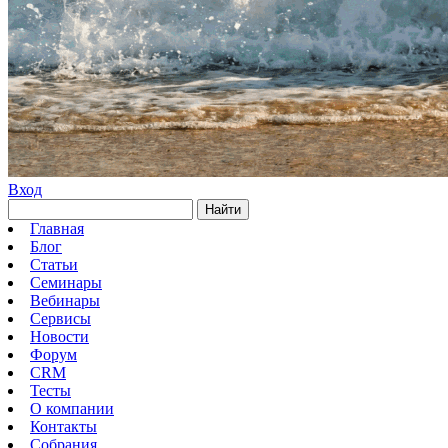
Вход
Найти
Главная
Блог
Статьи
Семинары
Вебинары
Сервисы
Новости
Форум
CRM
Тесты
О компании
Контакты
Собрания