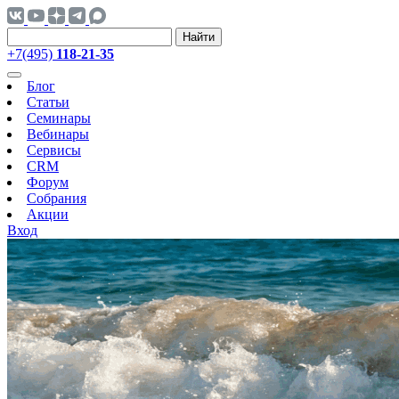
Найти
+7(495)
118-21-35
Блог
Статьи
Семинары
Вебинары
Сервисы
CRM
Форум
Собрания
Акции
Вход