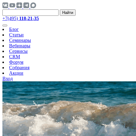
Найти
+7(495)
118-21-35
Блог
Статьи
Семинары
Вебинары
Сервисы
CRM
Форум
Собрания
Акции
Вход