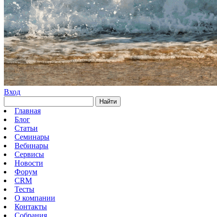
Вход
Найти
Главная
Блог
Статьи
Семинары
Вебинары
Сервисы
Новости
Форум
CRM
Тесты
О компании
Контакты
Собрания