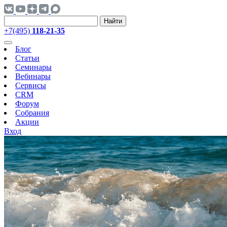
Найти
+7(495)
118-21-35
Блог
Статьи
Семинары
Вебинары
Сервисы
CRM
Форум
Собрания
Акции
Вход