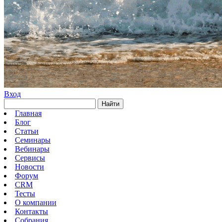
Вход
Найти
Главная
Блог
Статьи
Семинары
Вебинары
Сервисы
Новости
Форум
CRM
Тесты
О компании
Контакты
Собрания