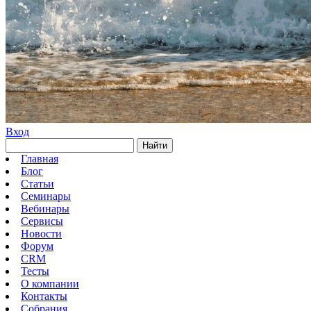
Вход
Найти
Главная
Блог
Статьи
Семинары
Вебинары
Сервисы
Новости
Форум
CRM
Тесты
О компании
Контакты
Собрания