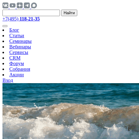
Найти
+7(495)
118-21-35
Блог
Статьи
Семинары
Вебинары
Сервисы
CRM
Форум
Собрания
Акции
Вход