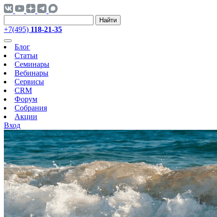
Найти
+7(495)
118-21-35
Блог
Статьи
Семинары
Вебинары
Сервисы
CRM
Форум
Собрания
Акции
Вход