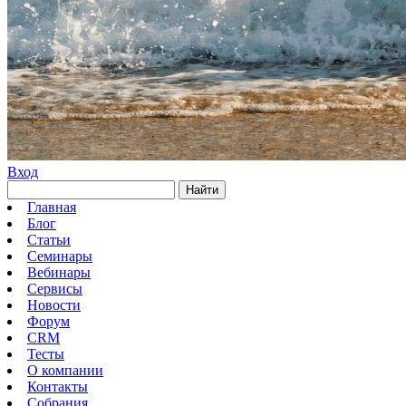
Вход
Найти
Главная
Блог
Статьи
Семинары
Вебинары
Сервисы
Новости
Форум
CRM
Тесты
О компании
Контакты
Собрания