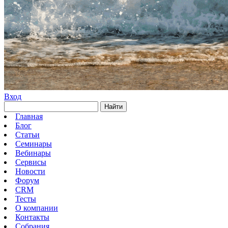
Вход
Найти
Главная
Блог
Статьи
Семинары
Вебинары
Сервисы
Новости
Форум
CRM
Тесты
О компании
Контакты
Собрания