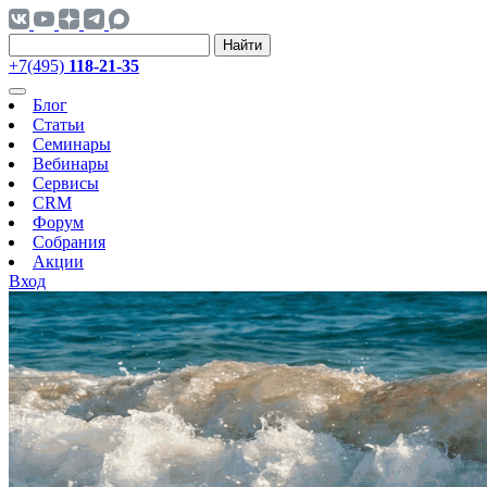
Найти
+7(495)
118-21-35
Блог
Статьи
Семинары
Вебинары
Сервисы
CRM
Форум
Собрания
Акции
Вход