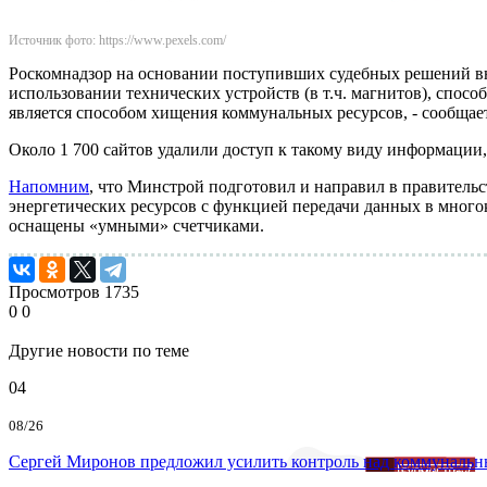
Источник фото: https://www.pexels.com/
Роскомнадзор на основании поступивших судебных решений вн
использовании технических устройств (в т.ч. магнитов), спосо
является способом хищения коммунальных ресурсов, - сообщает
Около 1 700 сайтов удалили доступ к такому виду информации
Напомним
, что Минстрой подготовил и направил в правител
энергетических ресурсов с функцией передачи данных в многок
оснащены «умными» счетчиками.
Просмотров
1735
0
0
Другие новости по теме
04
08/26
Сергей Миронов предложил усилить контроль над коммунальн