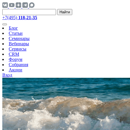
Найти
+7(495)
118-21-35
Блог
Статьи
Семинары
Вебинары
Сервисы
CRM
Форум
Собрания
Акции
Вход