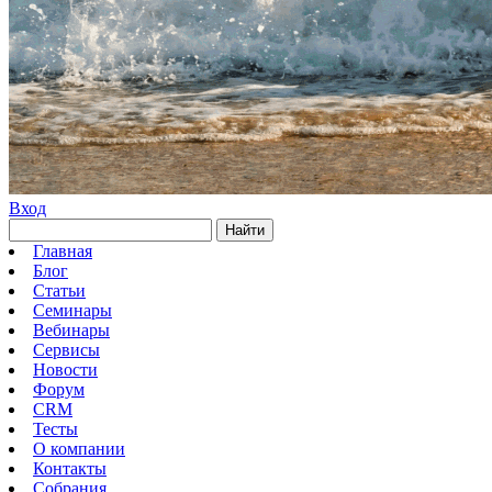
Вход
Найти
Главная
Блог
Статьи
Семинары
Вебинары
Сервисы
Новости
Форум
CRM
Тесты
О компании
Контакты
Собрания