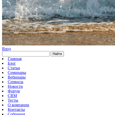
Вход
Найти
Главная
Блог
Статьи
Семинары
Вебинары
Сервисы
Новости
Форум
CRM
Тесты
О компании
Контакты
Собрания