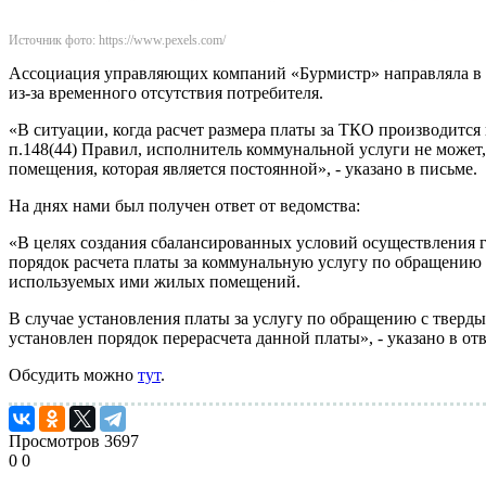
Источник фото: https://www.pexels.com/
Ассоциация управляющих компаний «Бурмистр» направляла в а
из-за временного отсутствия потребителя.
«В ситуации, когда расчет размера платы за ТКО производится
п.148(44) Правил, исполнитель коммунальной услуги не может,
помещения, которая является постоянной», - указано в письме.
На днях нами был получен ответ от ведомства:
«В целях создания сбалансированных условий осуществления 
порядок расчета платы за коммунальную услугу по обращению 
используемых ими жилых помещений.
В случае установления платы за услугу по обращению с твер
установлен порядок перерасчета данной платы», - указано в от
Обсудить можно
тут
.
Просмотров
3697
0
0