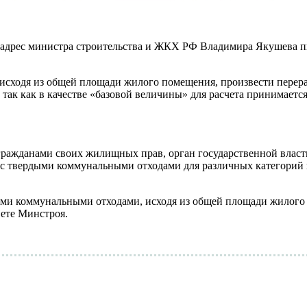
дрес министра строительства и ЖКХ РФ Владимира Якушева пис
 исходя из общей площади жилого помещения, произвести перерас
 так как в качестве «базовой величины» для расчета принимаетс
гражданами своих жилищных прав, орган государственной влас
с твердыми коммунальными отходами для различных категорий по
дыми коммунальными отходами, исходя из общей площади жилого
вете Минстроя.