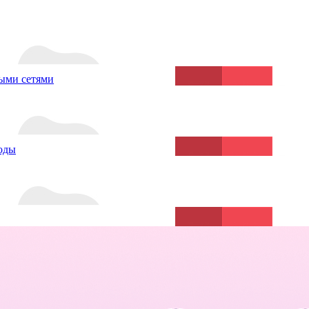
ыми сетями
воды