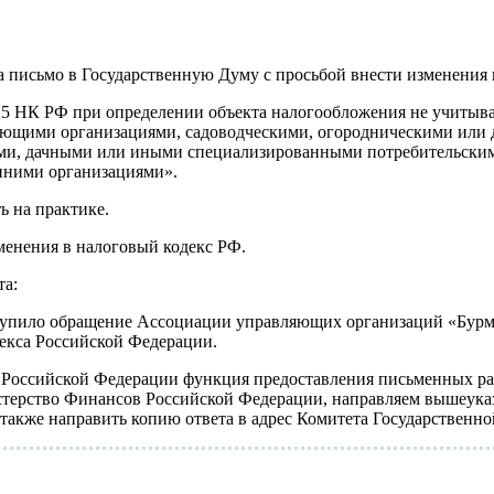
письмо в Государственную Думу с просьбой внести изменения 
46.15 НК РФ при определении объекта налогообложения не учиты
яющими организациями, садоводческими, огородническими или
ми, дачными или иными специализированными потребительскими
нними организациями».
ь на практике.
менения в налоговый кодекс РФ.
та:
тупило обращение Ассоциации управляющих организаций «Бурми
декса Российской Федерации.
са Российской Федерации функция предоставления письменных р
истерство Финансов Российской Федерации, направляем вышеука
а также направить копию ответа в адрес Комитета Государственн