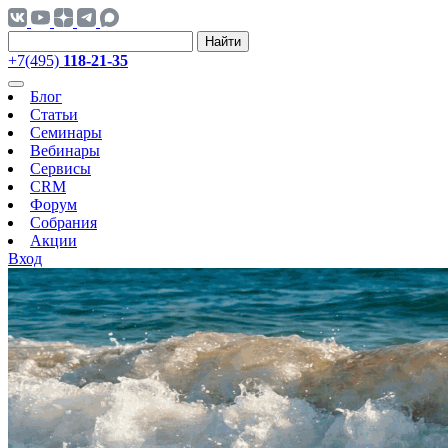
Найти
+7(495)
118-21-35
Блог
Статьи
Семинары
Вебинары
Сервисы
CRM
Форум
Собрания
Акции
Вход