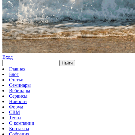
Вход
Найти
Главная
Блог
Статьи
Семинары
Вебинары
Сервисы
Новости
Форум
CRM
Тесты
О компании
Контакты
Собрания