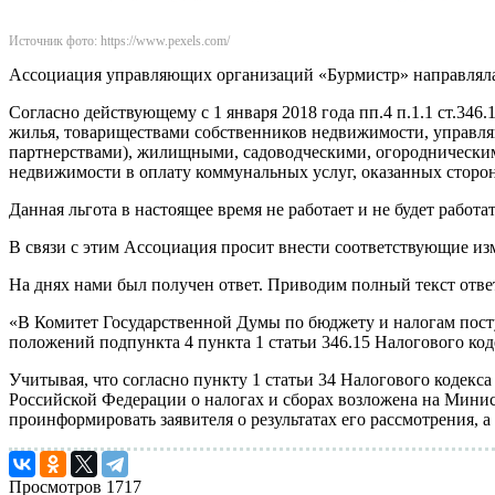
Источник фото: https://www.pexels.com/
Ассоциация управляющих организаций «Бурмистр» направляла 
Согласно действующему с 1 января 2018 года пп.4 п.1.1 ст.3
жилья, товариществами собственников недвижимости, управл
партнерствами), жилищными, садоводческими, огороднически
недвижимости в оплату коммунальных услуг, оказанных сторо
Данная льгота в настоящее время не работает и не будет работат
В связи с этим Ассоциация просит внести соответствующие из
На днях нами был получен ответ. Приводим полный текст отве
«В Комитет Государственной Думы по бюджету и налогам пос
положений подпункта 4 пункта 1 статьи 346.15 Налогового ко
Учитывая, что согласно пункту 1 статьи 34 Налогового кодек
Российской Федерации о налогах и сборах возложена на Мин
проинформировать заявителя о результатах его рассмотрения, 
Просмотров
1717