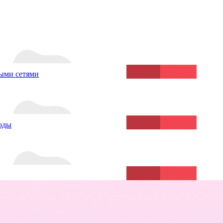
ыми сетями
воды