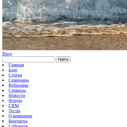
Вход
Найти
Главная
Блог
Статьи
Семинары
Вебинары
Сервисы
Новости
Форум
CRM
Тесты
О компании
Контакты
Собрания