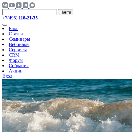
Найти
+7(495)
118-21-35
Блог
Статьи
Семинары
Вебинары
Сервисы
CRM
Форум
Собрания
Акции
Вход