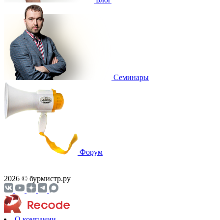
Cеминары
Форум
2026 © бурмистр.ру
О компании