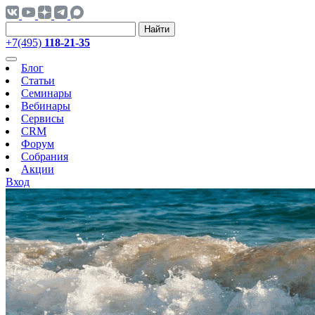
Найти
+7(495)
118-21-35
Блог
Статьи
Семинары
Вебинары
Сервисы
CRM
Форум
Собрания
Акции
Вход