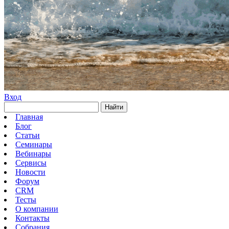
Вход
Найти
Главная
Блог
Статьи
Семинары
Вебинары
Сервисы
Новости
Форум
CRM
Тесты
О компании
Контакты
Собрания